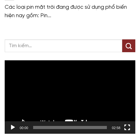
Các loại pin mặt trời đang được sử dụng phổ biến
hiện nay gồm: Pin...
Trình
chơi
Video
00:00
02:58