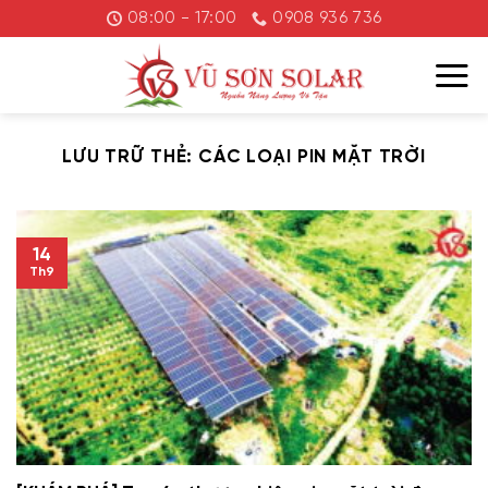
Chuyển
08:00 - 17:00
0908 936 736
đến
nội
dung
LƯU TRỮ THẺ:
CÁC LOẠI PIN MẶT TRỜI
14
Th9