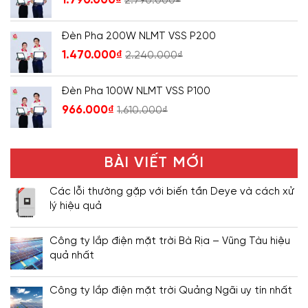
1.790.000
₫
2.790.000
₫
Đèn Pha 200W NLMT VSS P200
1.470.000
₫
2.240.000
₫
Đèn Pha 100W NLMT VSS P100
966.000
₫
1.610.000
₫
BÀI VIẾT MỚI
Các lỗi thường gặp với biến tần Deye và cách xử
lý hiệu quả
Công ty lắp điện mặt trời Bà Rịa – Vũng Tàu hiệu
quả nhất
Công ty lắp điện mặt trời Quảng Ngãi uy tín nhất