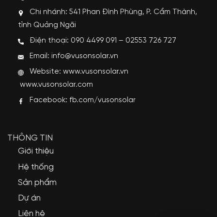
Chi nhánh: 541 Phan Đình Phùng, P. Cẩm Thành,
tỉnh Quảng Ngãi
Điện thoại: 090 4499 091 – 02553 726 727
Email: info@vusonsolar.vn
Website:
www.vusonsolar.vn
www.vusonsolar.com
Facebook:
fb.com/vusonsolar
THÔNG TIN
Giới thiệu
Hệ thống
Sản phẩm
Dự án
Liên hệ