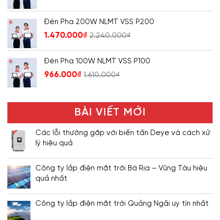
Đèn Pha 200W NLMT VSS P200
1.470.000
₫
2.240.000
₫
Đèn Pha 100W NLMT VSS P100
966.000
₫
1.610.000
₫
BÀI VIẾT MỚI
Các lỗi thường gặp với biến tần Deye và cách xử
lý hiệu quả
Công ty lắp điện mặt trời Bà Rịa – Vũng Tàu hiệu
quả nhất
Công ty lắp điện mặt trời Quảng Ngãi uy tín nhất