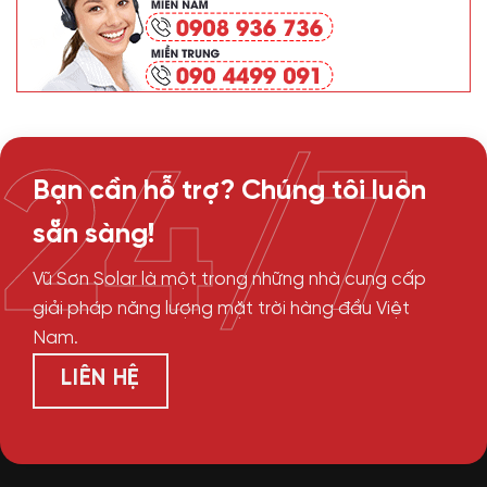
24/7
Bạn cần hỗ trợ? Chúng tôi luôn
sẵn sàng!
Vũ Sơn Solar là một trong những nhà cung cấp
giải pháp năng lượng mặt trời hàng đầu Việt
Nam.
LIÊN HỆ