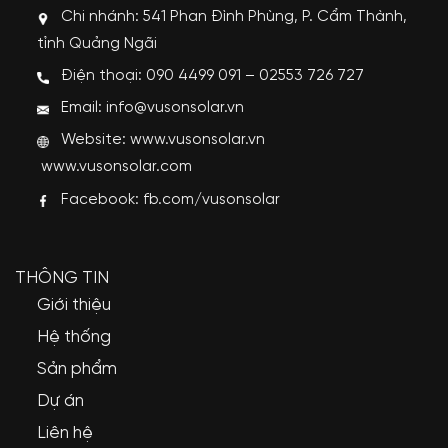
Chi nhánh: 541 Phan Đình Phùng, P. Cẩm Thành,
tỉnh Quảng Ngãi
Điện thoại: 090 4499 091 – 02553 726 727
Email: info@vusonsolar.vn
Website:
www.vusonsolar.vn
www.vusonsolar.com
Facebook:
fb.com/vusonsolar
THÔNG TIN
Giới thiệu
Hệ thống
Sản phẩm
Dự án
Liên hệ