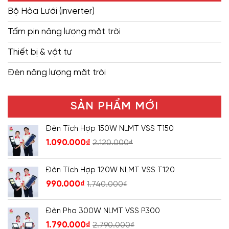
Bộ Hòa Lưới (inverter)
Tấm pin năng lượng mặt trời
Thiết bị & vật tư
Đèn năng lượng mặt trời
SẢN PHẨM MỚI
Đèn Tích Hợp 150W NLMT VSS T150
1.090.000
₫
2.120.000
₫
Đèn Tích Hợp 120W NLMT VSS T120
990.000
₫
1.740.000
₫
Đèn Pha 300W NLMT VSS P300
1.790.000
₫
2.790.000
₫