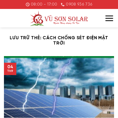
Chuyển
08:00 - 17:00
0908 936 736
đến
nội
dung
LƯU TRỮ THẺ:
CÁCH CHỐNG SÉT ĐIỆN MẶT
TRỜI
04
Th9