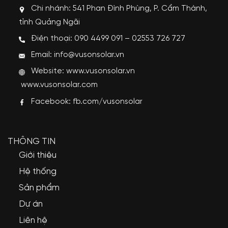
Chi nhánh: 541 Phan Đình Phùng, P. Cẩm Thành,
tỉnh Quảng Ngãi
Điện thoại: 090 4499 091 – 02553 726 727
Email: info@vusonsolar.vn
Website:
www.vusonsolar.vn
www.vusonsolar.com
Facebook:
fb.com/vusonsolar
THÔNG TIN
Giới thiệu
Hệ thống
Sản phẩm
Dự án
Liên hệ