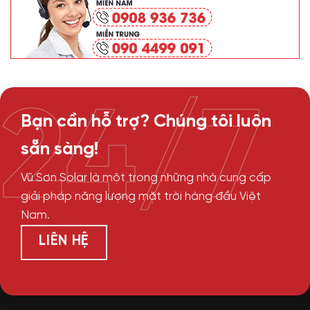
24/7
Bạn cần hỗ trợ? Chúng tôi luôn
sẵn sàng!
Vũ Sơn Solar là một trong những nhà cung cấp
giải pháp năng lượng mặt trời hàng đầu Việt
Nam.
LIÊN HỆ