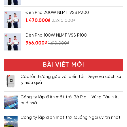
Đèn Pha 200W NLMT VSS P200
1.470.000
₫
2.240.000
₫
Đèn Pha 100W NLMT VSS P100
966.000
₫
1.610.000
₫
BÀI VIẾT MỚI
Các lỗi thường gặp với biến tần Deye và cách xử
lý hiệu quả
Công ty lắp điện mặt trời Bà Rịa – Vũng Tàu hiệu
quả nhất
Công ty lắp điện mặt trời Quảng Ngãi uy tín nhất