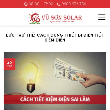
Chuyển
08:00 - 17:00
0908 936 736
đến
nội
dung
LƯU TRỮ THẺ:
CÁCH DÙNG THIẾT BỊ ĐIỆN TIẾT
KIỆM ĐIỆN
25
Th3