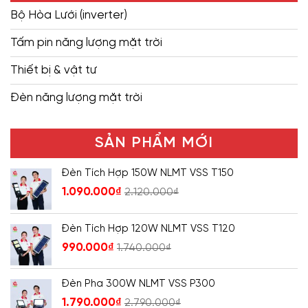
Bộ Hòa Lưới (inverter)
Tấm pin năng lượng mặt trời
Thiết bị & vật tư
Đèn năng lượng mặt trời
SẢN PHẨM MỚI
Đèn Tích Hợp 150W NLMT VSS T150
1.090.000
₫
2.120.000
₫
Đèn Tích Hợp 120W NLMT VSS T120
990.000
₫
1.740.000
₫
Đèn Pha 300W NLMT VSS P300
1.790.000
₫
2.790.000
₫