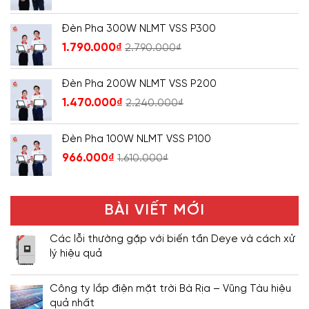
Đèn Pha 300W NLMT VSS P300
1.790.000
₫
2.790.000
₫
Đèn Pha 200W NLMT VSS P200
1.470.000
₫
2.240.000
₫
Đèn Pha 100W NLMT VSS P100
966.000
₫
1.610.000
₫
BÀI VIẾT MỚI
Các lỗi thường gặp với biến tần Deye và cách xử
lý hiệu quả
Công ty lắp điện mặt trời Bà Rịa – Vũng Tàu hiệu
quả nhất