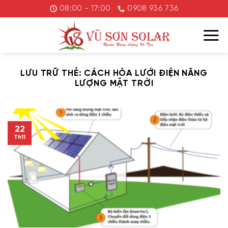
Chuyển
08:00 - 17:00
0908 936 736
đến
nội
dung
LƯU TRỮ THẺ:
CÁCH HÒA LƯỚI ĐIỆN NĂNG
LƯỢNG MẶT TRỜI
22
Th11