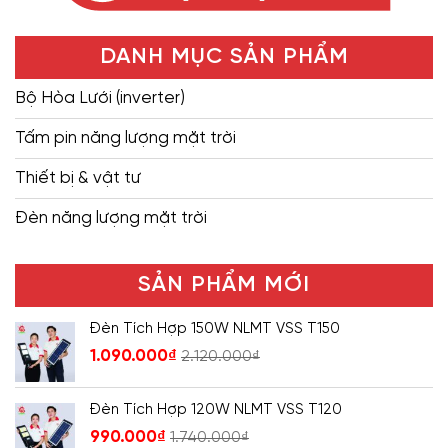
DANH MỤC SẢN PHẨM
Bộ Hòa Lưới (inverter)
Tấm pin năng lượng mặt trời
Thiết bị & vật tư
Đèn năng lượng mặt trời
SẢN PHẨM MỚI
Đèn Tích Hợp 150W NLMT VSS T150
1.090.000
₫
2.120.000
₫
Đèn Tích Hợp 120W NLMT VSS T120
990.000
₫
1.740.000
₫