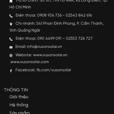
Trụ sở chính: Số 101, Tỉnh lộ 44A, xã Long Điền, Tp.
Hồ Chí Minh
Điện thoại: 0908 936 736 - 02543 842 616
Chi nhánh: 541 Phan Đình Phùng, P. Cẩm Thành,
tỉnh Quảng Ngãi
Điện thoại: 090 4499 091 – 02553 726 727
Email: info@vusonsolar.vn
Website:
www.vusonsolar.vn
www.vusonsolar.com
Facebook:
fb.com/vusonsolar
THÔNG TIN
Giới thiệu
Hệ thống
Sản phẩm