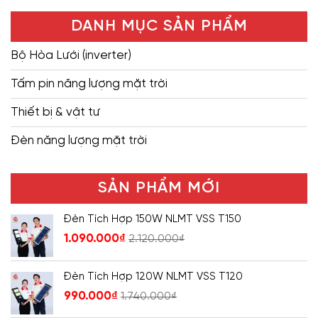
DANH MỤC SẢN PHẨM
Bộ Hòa Lưới (inverter)
Tấm pin năng lượng mặt trời
Thiết bị & vật tư
Đèn năng lượng mặt trời
SẢN PHẨM MỚI
Đèn Tích Hợp 150W NLMT VSS T150
1.090.000
₫
2.120.000
₫
Đèn Tích Hợp 120W NLMT VSS T120
990.000
₫
1.740.000
₫