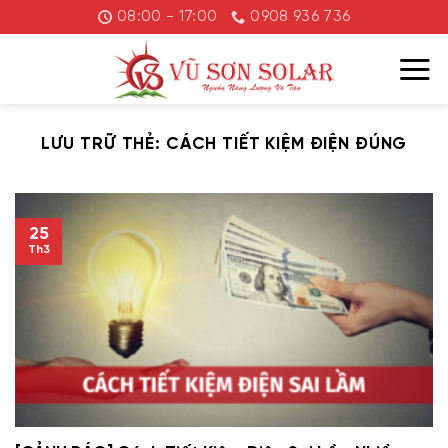
Chuyển
08:00 - 17:00
0908 936 736
đến
nội
dung
LƯU TRỮ THẺ:
CÁCH TIẾT KIỆM ĐIỆN ĐÚNG
25
Th3