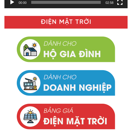
00:00
02:58
ĐIỆN MẶT TRỜI