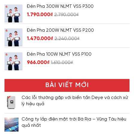
Đèn Pha 300W NLMT VSS P300
1.790.000
₫
2.790.000
₫
Đèn Pha 200W NLMT VSS P200
1.470.000
₫
2.240.000
₫
Đèn Pha 100W NLMT VSS P100
966.000
₫
1.610.000
₫
BÀI VIẾT MỚI
Các lỗi thường gặp với biến tần Deye và cách xử
lý hiệu quả
Công ty lắp điện mặt trời Bà Rịa – Vũng Tàu hiệu
quả nhất