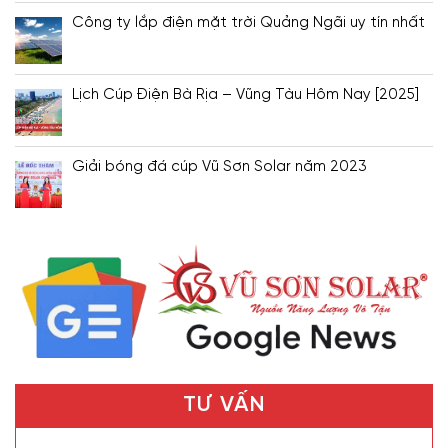
Công ty lắp điện mặt trời Quảng Ngãi uy tín nhất
Lịch Cúp Điện Bà Rịa – Vũng Tàu Hôm Nay [2025]
Giải bóng đá cúp Vũ Sơn Solar năm 2023
TƯ VẤN