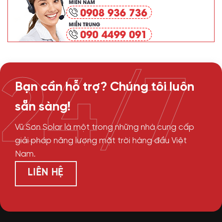
24/7
Bạn cần hỗ trợ? Chúng tôi luôn
sẵn sàng!
Vũ Sơn Solar là một trong những nhà cung cấp
giải pháp năng lượng mặt trời hàng đầu Việt
Nam.
LIÊN HỆ