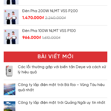
Đèn Pha 200W NLMT VSS P200
1.470.000
₫
2.240.000
₫
Đèn Pha 100W NLMT VSS P100
966.000
₫
1.610.000
₫
BÀI VIẾT MỚI
Các lỗi thường gặp với biến tần Deye và cách xử
lý hiệu quả
Công ty lắp điện mặt trời Bà Rịa – Vũng Tàu hiệu
quả nhất
Công ty lắp điện mặt trời Quảng Ngãi uy tín nhất