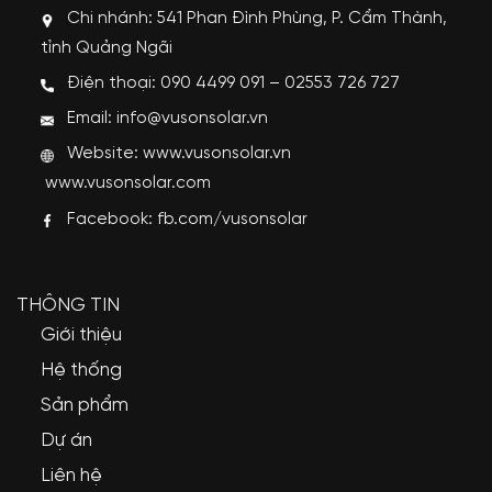
Chi nhánh: 541 Phan Đình Phùng, P. Cẩm Thành,
tỉnh Quảng Ngãi
Điện thoại: 090 4499 091 – 02553 726 727
Email: info@vusonsolar.vn
Website:
www.vusonsolar.vn
www.vusonsolar.com
Facebook:
fb.com/vusonsolar
THÔNG TIN
Giới thiệu
Hệ thống
Sản phẩm
Dự án
Liên hệ