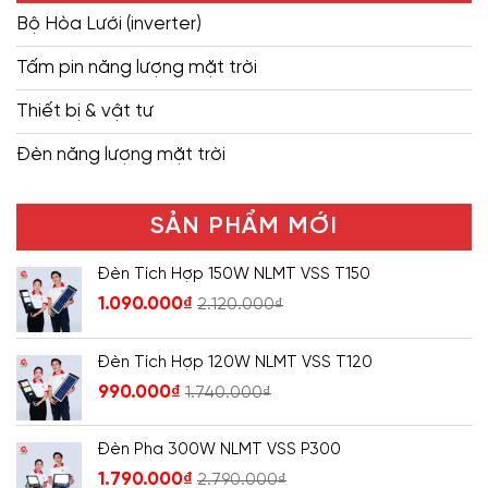
Bộ Hòa Lưới (inverter)
Tấm pin năng lượng mặt trời
Thiết bị & vật tư
Đèn năng lượng mặt trời
SẢN PHẨM MỚI
Đèn Tích Hợp 150W NLMT VSS T150
1.090.000
₫
2.120.000
₫
Đèn Tích Hợp 120W NLMT VSS T120
990.000
₫
1.740.000
₫
Đèn Pha 300W NLMT VSS P300
1.790.000
₫
2.790.000
₫