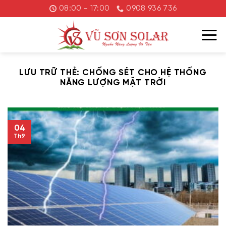
Chuyển
08:00 - 17:00
0908 936 736
đến
nội
dung
LƯU TRỮ THẺ:
CHỐNG SÉT CHO HỆ THỐNG
NĂNG LƯỢNG MẶT TRỜI
04
Th9