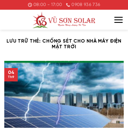
Chuyển
08:00 - 17:00
0908 936 736
đến
nội
dung
LƯU TRỮ THẺ:
CHỐNG SÉT CHO NHÀ MÁY ĐIỆN
MẶT TRỜI
04
Th9