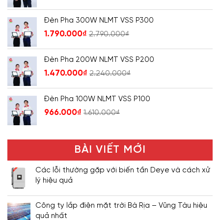
Đèn Pha 300W NLMT VSS P300
1.790.000
₫
2.790.000
₫
Đèn Pha 200W NLMT VSS P200
1.470.000
₫
2.240.000
₫
Đèn Pha 100W NLMT VSS P100
966.000
₫
1.610.000
₫
BÀI VIẾT MỚI
Các lỗi thường gặp với biến tần Deye và cách xử
lý hiệu quả
Công ty lắp điện mặt trời Bà Rịa – Vũng Tàu hiệu
quả nhất