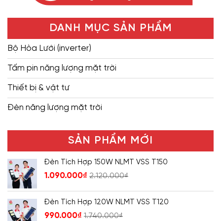
DANH MỤC SẢN PHẨM
Bộ Hòa Lưới (inverter)
Tấm pin năng lượng mặt trời
Thiết bị & vật tư
Đèn năng lượng mặt trời
SẢN PHẨM MỚI
Đèn Tích Hợp 150W NLMT VSS T150
1.090.000
₫
2.120.000
₫
Đèn Tích Hợp 120W NLMT VSS T120
990.000
₫
1.740.000
₫