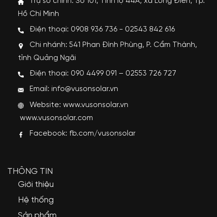
Trụ sở chính: Số 101, Tỉnh lộ 44A, xã Long Điền, Tp.
Hồ Chí Minh
Điện thoại: 0908 936 736 - 02543 842 616
Chi nhánh: 541 Phan Đình Phùng, P. Cẩm Thành,
tỉnh Quảng Ngãi
Điện thoại: 090 4499 091 – 02553 726 727
Email: info@vusonsolar.vn
Website:
www.vusonsolar.vn
www.vusonsolar.com
Facebook:
fb.com/vusonsolar
THÔNG TIN
Giới thiệu
Hệ thống
Sản phẩm