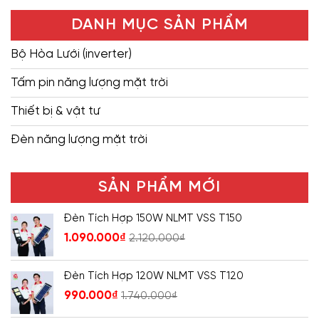
DANH MỤC SẢN PHẨM
Bộ Hòa Lưới (inverter)
Tấm pin năng lượng mặt trời
Thiết bị & vật tư
Đèn năng lượng mặt trời
SẢN PHẨM MỚI
Đèn Tích Hợp 150W NLMT VSS T150
1.090.000
₫
2.120.000
₫
Đèn Tích Hợp 120W NLMT VSS T120
990.000
₫
1.740.000
₫