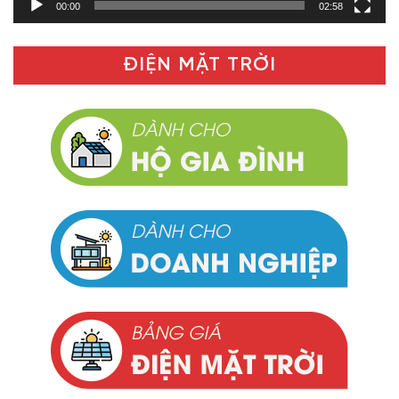
00:00
02:58
ĐIỆN MẶT TRỜI