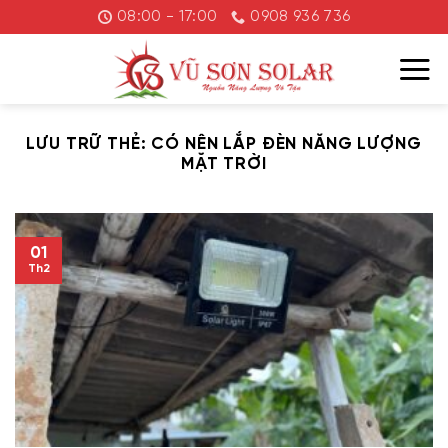
Chuyển
08:00 - 17:00
0908 936 736
đến
nội
dung
LƯU TRỮ THẺ:
CÓ NÊN LẮP ĐÈN NĂNG LƯỢNG
MẶT TRỜI
01
Th2