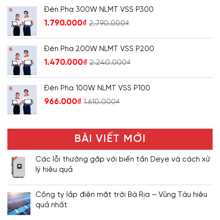
Đèn Pha 300W NLMT VSS P300
1.790.000
₫
2.790.000
₫
Đèn Pha 200W NLMT VSS P200
1.470.000
₫
2.240.000
₫
Đèn Pha 100W NLMT VSS P100
966.000
₫
1.610.000
₫
BÀI VIẾT MỚI
Các lỗi thường gặp với biến tần Deye và cách xử
lý hiệu quả
Công ty lắp điện mặt trời Bà Rịa – Vũng Tàu hiệu
quả nhất