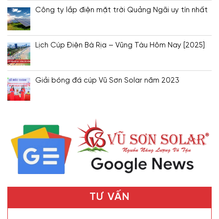
Công ty lắp điện mặt trời Quảng Ngãi uy tín nhất
Lịch Cúp Điện Bà Rịa – Vũng Tàu Hôm Nay [2025]
Giải bóng đá cúp Vũ Sơn Solar năm 2023
TƯ VẤN