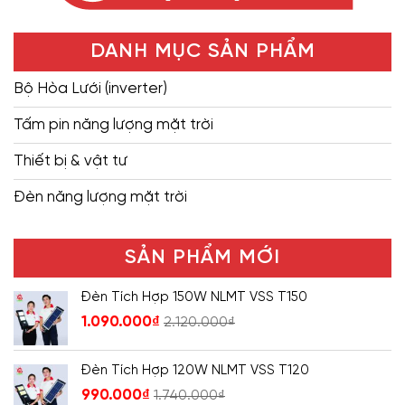
DANH MỤC SẢN PHẨM
Bộ Hòa Lưới (inverter)
Tấm pin năng lượng mặt trời
Thiết bị & vật tư
Đèn năng lượng mặt trời
SẢN PHẨM MỚI
Đèn Tích Hợp 150W NLMT VSS T150
1.090.000
₫
2.120.000
₫
Đèn Tích Hợp 120W NLMT VSS T120
990.000
₫
1.740.000
₫