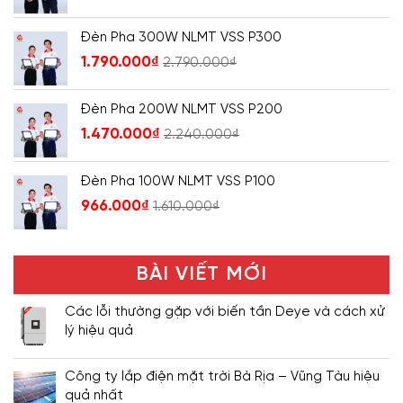
Đèn Pha 300W NLMT VSS P300
1.790.000
₫
2.790.000
₫
Đèn Pha 200W NLMT VSS P200
1.470.000
₫
2.240.000
₫
Đèn Pha 100W NLMT VSS P100
966.000
₫
1.610.000
₫
BÀI VIẾT MỚI
Các lỗi thường gặp với biến tần Deye và cách xử
lý hiệu quả
Công ty lắp điện mặt trời Bà Rịa – Vũng Tàu hiệu
quả nhất