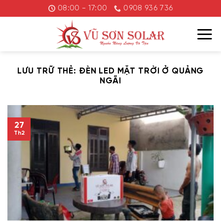
Chuyển
08:00 - 17:00
0908 936 736
đến
nội
dung
LƯU TRỮ THẺ:
ĐÈN LED MẶT TRỜI Ở QUẢNG
NGÃI
27
Th2