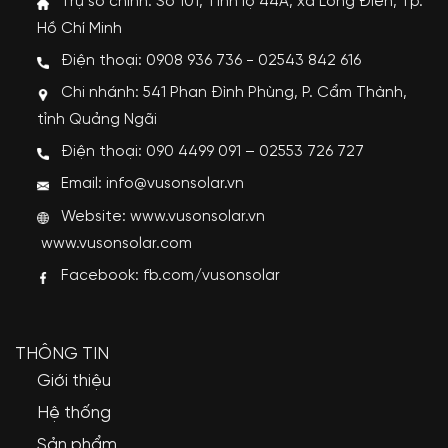
Trụ sở chính: Số 101, Tỉnh lộ 44A, xã Long Điền, Tp.
Hồ Chí Minh
Điện thoại: 0908 936 736 - 02543 842 616
Chi nhánh: 541 Phan Đình Phùng, P. Cẩm Thành,
tỉnh Quảng Ngãi
Điện thoại: 090 4499 091 – 02553 726 727
Email: info@vusonsolar.vn
Website:
www.vusonsolar.vn
www.vusonsolar.com
Facebook:
fb.com/vusonsolar
THÔNG TIN
Giới thiệu
Hệ thống
Sản phẩm