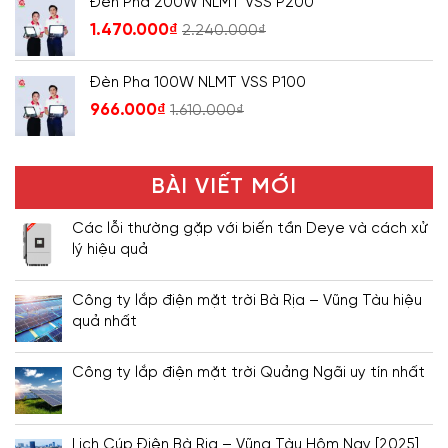
Đèn Pha 200W NLMT VSS P200
1.470.000
₫
2.240.000
₫
Đèn Pha 100W NLMT VSS P100
966.000
₫
1.610.000
₫
BÀI VIẾT MỚI
Các lỗi thường gặp với biến tần Deye và cách xử
lý hiệu quả
Công ty lắp điện mặt trời Bà Rịa – Vũng Tàu hiệu
quả nhất
Công ty lắp điện mặt trời Quảng Ngãi uy tín nhất
Lịch Cúp Điện Bà Rịa – Vũng Tàu Hôm Nay [2025]