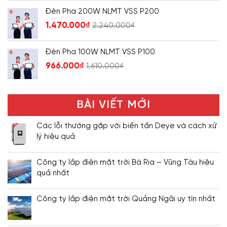
Đèn Pha 200W NLMT VSS P200
1.470.000
₫
2.240.000
₫
Đèn Pha 100W NLMT VSS P100
966.000
₫
1.610.000
₫
BÀI VIẾT MỚI
Các lỗi thường gặp với biến tần Deye và cách xử
lý hiệu quả
Công ty lắp điện mặt trời Bà Rịa – Vũng Tàu hiệu
quả nhất
Công ty lắp điện mặt trời Quảng Ngãi uy tín nhất