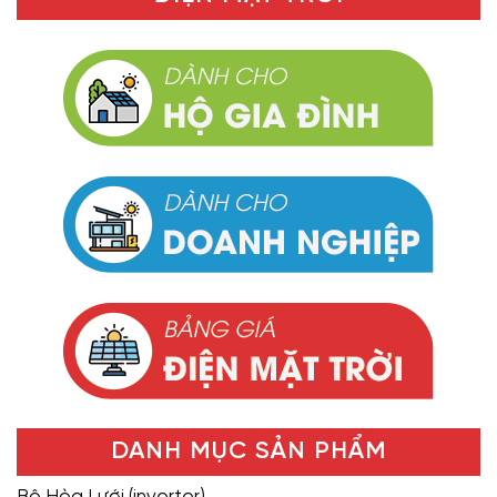
DANH MỤC SẢN PHẨM
Bộ Hòa Lưới (inverter)