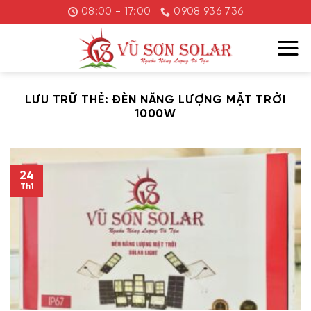
Chuyển
08:00 - 17:00
0908 936 736
đến
nội
dung
LƯU TRỮ THẺ:
ĐÈN NĂNG LƯỢNG MẶT TRỜI
1000W
24
Th1