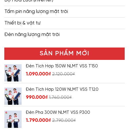
Tấm pin năng lượng mặt trời
Thiết bị & vật tư
Đèn năng lượng mặt trời
SẢN PHẨM MỚI
Đèn Tích Hợp 150W NLMT VSS T150
1.090.000
₫
2.120.000
₫
Đèn Tích Hợp 120W NLMT VSS T120
990.000
₫
1.740.000
₫
Đèn Pha 300W NLMT VSS P300
1.790.000
₫
2.790.000
₫