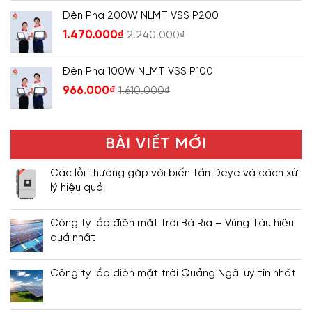
Đèn Pha 200W NLMT VSS P200
1.470.000
₫
2.240.000
₫
Đèn Pha 100W NLMT VSS P100
966.000
₫
1.610.000
₫
BÀI VIẾT MỚI
Các lỗi thường gặp với biến tần Deye và cách xử
lý hiệu quả
Công ty lắp điện mặt trời Bà Rịa – Vũng Tàu hiệu
quả nhất
Công ty lắp điện mặt trời Quảng Ngãi uy tín nhất