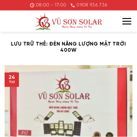
Chuyển
08:00 - 17:00
0908 936 736
đến
nội
dung
LƯU TRỮ THẺ:
ĐÈN NĂNG LƯỢNG MẶT TRỜI
400W
24
Th1