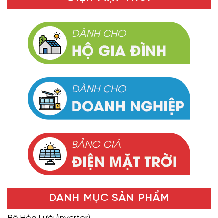
DANH MỤC SẢN PHẨM
Bộ Hòa Lưới (inverter)