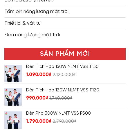
Tấm pin năng lượng mặt trời
Thiết bị & vật tư
Đèn năng lượng mặt trời
SẢN PHẨM MỚI
Đèn Tích Hợp 150W NLMT VSS T150
1.090.000
₫
2.120.000
₫
Đèn Tích Hợp 120W NLMT VSS T120
990.000
₫
1.740.000
₫
Đèn Pha 300W NLMT VSS P300
1.790.000
₫
2.790.000
₫