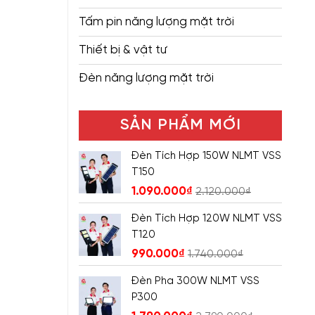
Tấm pin năng lượng mặt trời
Thiết bị & vật tư
Đèn năng lượng mặt trời
SẢN PHẨM MỚI
Đèn Tích Hợp 150W NLMT VSS
T150
1.090.000
₫
2.120.000
₫
Đèn Tích Hợp 120W NLMT VSS
T120
990.000
₫
1.740.000
₫
Đèn Pha 300W NLMT VSS
P300