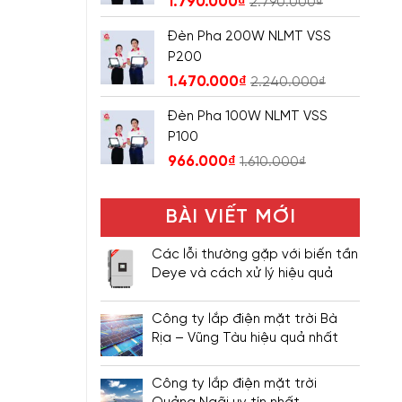
1.790.000
₫
2.790.000
₫
Đèn Pha 200W NLMT VSS
P200
1.470.000
₫
2.240.000
₫
Đèn Pha 100W NLMT VSS
P100
966.000
₫
1.610.000
₫
BÀI VIẾT MỚI
Các lỗi thường gặp với biến tần
Deye và cách xử lý hiệu quả
Công ty lắp điện mặt trời Bà
Rịa – Vũng Tàu hiệu quả nhất
Công ty lắp điện mặt trời