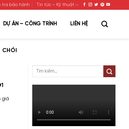
 tra bảo hành
Tin tức – Kỹ thuật
DỰ ÁN – CÔNG TRÌNH
LIÊN HỆ
 CHÓI
#1
 giá