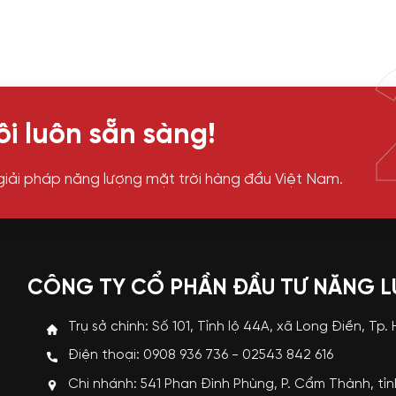
i luôn sẵn sàng!
giải pháp năng lượng mặt trời hàng đầu Việt Nam.
CÔNG TY CỔ PHẦN ĐẦU TƯ NĂNG 
Trụ sở chính: Số 101, Tỉnh lộ 44A, xã Long Điền, Tp.
Điện thoại: 0908 936 736 - 02543 842 616
Chi nhánh: 541 Phan Đình Phùng, P. Cẩm Thành, tỉ