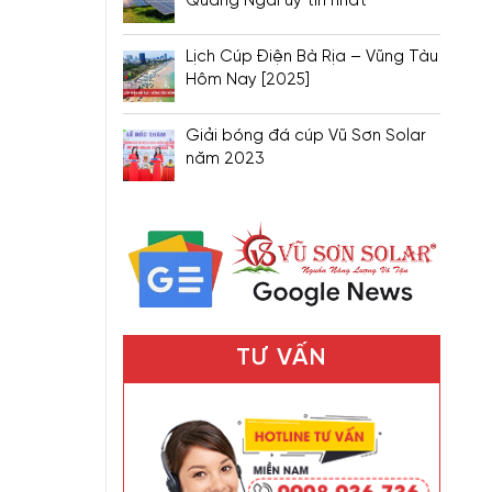
Quảng Ngãi uy tín nhất
Lịch Cúp Điện Bà Rịa – Vũng Tàu
Hôm Nay [2025]
Giải bóng đá cúp Vũ Sơn Solar
năm 2023
TƯ VẤN