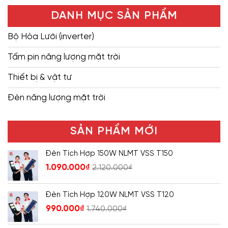
DANH MỤC SẢN PHẨM
Bộ Hòa Lưới (inverter)
Tấm pin năng lượng mặt trời
Thiết bị & vật tư
Đèn năng lượng mặt trời
SẢN PHẨM MỚI
Đèn Tích Hợp 150W NLMT VSS T150
1.090.000
₫
2.120.000
₫
Đèn Tích Hợp 120W NLMT VSS T120
990.000
₫
1.740.000
₫