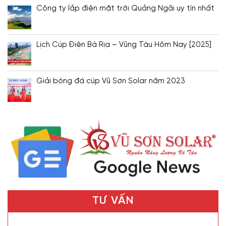
Công ty lắp điện mặt trời Quảng Ngãi uy tín nhất
Lịch Cúp Điện Bà Rịa – Vũng Tàu Hôm Nay [2025]
Giải bóng đá cúp Vũ Sơn Solar năm 2023
TƯ VẤN