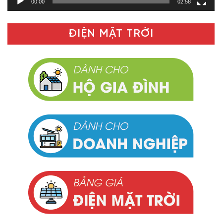
00:00
02:58
ĐIỆN MẶT TRỜI