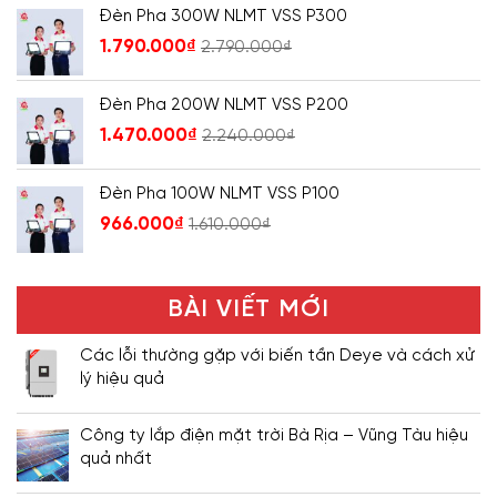
Đèn Pha 300W NLMT VSS P300
1.790.000
₫
2.790.000
₫
Đèn Pha 200W NLMT VSS P200
1.470.000
₫
2.240.000
₫
Đèn Pha 100W NLMT VSS P100
966.000
₫
1.610.000
₫
BÀI VIẾT MỚI
Các lỗi thường gặp với biến tần Deye và cách xử
lý hiệu quả
Công ty lắp điện mặt trời Bà Rịa – Vũng Tàu hiệu
quả nhất