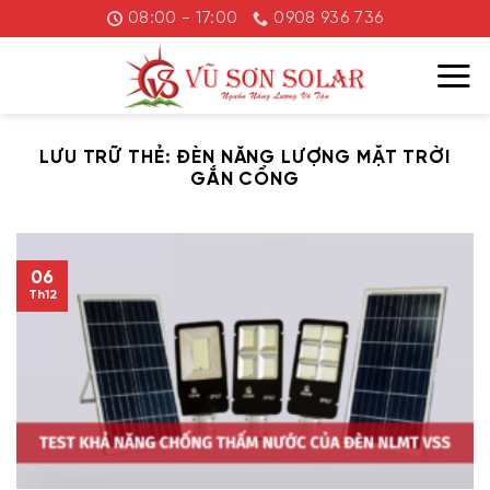
Chuyển
08:00 - 17:00
0908 936 736
đến
nội
dung
LƯU TRỮ THẺ:
ĐÈN NĂNG LƯỢNG MẶT TRỜI
GẮN CỔNG
06
Th12