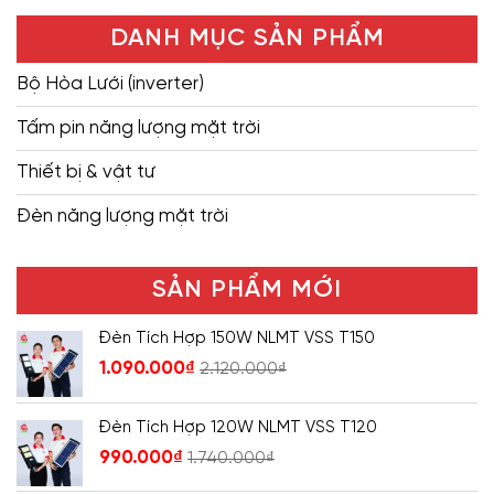
DANH MỤC SẢN PHẨM
Bộ Hòa Lưới (inverter)
Tấm pin năng lượng mặt trời
Thiết bị & vật tư
Đèn năng lượng mặt trời
SẢN PHẨM MỚI
Đèn Tích Hợp 150W NLMT VSS T150
1.090.000
₫
2.120.000
₫
Đèn Tích Hợp 120W NLMT VSS T120
990.000
₫
1.740.000
₫