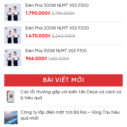
Đèn Pha 300W NLMT VSS P300
1.790.000
₫
2.790.000
₫
Đèn Pha 200W NLMT VSS P200
1.470.000
₫
2.240.000
₫
Đèn Pha 100W NLMT VSS P100
966.000
₫
1.610.000
₫
BÀI VIẾT MỚI
Các lỗi thường gặp với biến tần Deye và cách xử
lý hiệu quả
Công ty lắp điện mặt trời Bà Rịa – Vũng Tàu hiệu
quả nhất