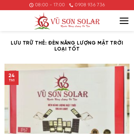
Chuyển
08:00 - 17:00
0908 936 736
đến
nội
dung
LƯU TRỮ THẺ:
ĐÈN NĂNG LƯỢNG MẶT TRỜI
LOẠI TỐT
24
Th1