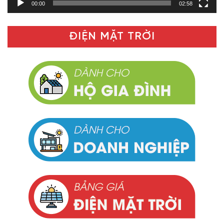
00:00
02:58
ĐIỆN MẶT TRỜI