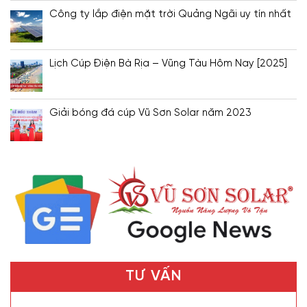
Công ty lắp điện mặt trời Quảng Ngãi uy tín nhất
Lịch Cúp Điện Bà Rịa – Vũng Tàu Hôm Nay [2025]
Giải bóng đá cúp Vũ Sơn Solar năm 2023
TƯ VẤN