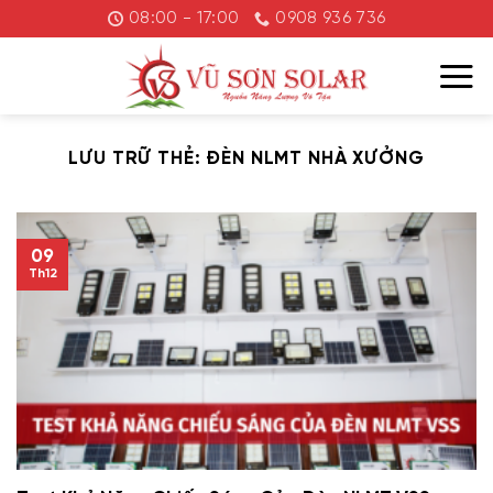
Chuyển
08:00 - 17:00
0908 936 736
đến
nội
dung
LƯU TRỮ THẺ:
ĐÈN NLMT NHÀ XƯỞNG
09
Th12