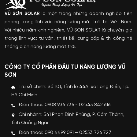
VŨ SƠN SOLAR
là một trong những doanh nghiệp tiên
phong trong lĩnh vực năng lượng mặt trời tại Việt Nam.
Với nhiều năm kinh nghiệm, VŨ SƠN SOLAR là chuyên gia
trong lĩnh vực: tư vấn, thiết kế, cung cấp & thi công hệ
thống điện năng lượng mặt trời.
CÔNG TY CỔ PHẦN ĐẦU TƯ NĂNG LƯỢNG VŨ
SƠN
Trụ sở chính: Số 101, Tỉnh lộ 44A, xã Long Điền, Tp.
Hồ Chí Minh
Điện thoại: 0908 936 736 - 02543 842 616
Chi nhánh: 541 Phan Đình Phùng, P. Cẩm Thành,
tỉnh Quảng Ngãi
Điện thoại: 090 4499 091 – 02553 726 727