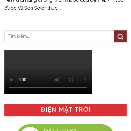
Test khả năng chống thấm nước của đèn NLMT VSS
được Vũ Sơn Solar thực...
ĐIỆN MẶT TRỜI