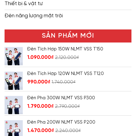
Thiết bị & vật tư
Đèn năng lượng mặt trời
SẢN PHẨM MỚI
Đèn Tích Hợp 150W NLMT VSS T150
1.090.000
₫
2.120.000
₫
Đèn Tích Hợp 120W NLMT VSS T120
990.000
₫
1.740.000
₫
Đèn Pha 300W NLMT VSS P300
1.790.000
₫
2.790.000
₫
Đèn Pha 200W NLMT VSS P200
1.470.000
₫
2.240.000
₫