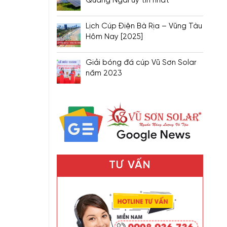
Quảng Ngãi uy tín nhất
Lịch Cúp Điện Bà Rịa – Vũng Tàu
Hôm Nay [2025]
Giải bóng đá cúp Vũ Sơn Solar
năm 2023
TƯ VẤN