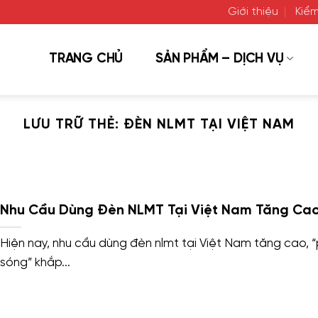
Giới thiệu
Kiểm
TRANG CHỦ
SẢN PHẨM – DỊCH VỤ
LƯU TRỮ THẺ:
ĐÈN NLMT TẠI VIỆT NAM
Nhu Cầu Dùng Đèn NLMT Tại Việt Nam Tăng Ca
Hiện nay, nhu cầu dùng đèn nlmt tại Việt Nam tăng cao, 
sóng” khắp...