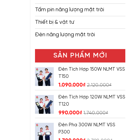
Tấm pin năng lượng mặt trời
Thiết bị & vật tư
Đèn năng lượng mặt trời
SẢN PHẨM MỚI
Đèn Tích Hợp 150W NLMT VSS
T150
1.090.000
₫
2.120.000
₫
Đèn Tích Hợp 120W NLMT VSS
T120
990.000
₫
1.740.000
₫
Đèn Pha 300W NLMT VSS
P300