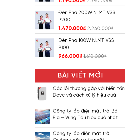
1.790.000
₫
2.790.000
₫
Đèn Pha 200W NLMT VSS
P200
1.470.000
₫
2.240.000
₫
Đèn Pha 100W NLMT VSS
P100
966.000
₫
1.610.000
₫
BÀI VIẾT MỚI
Các lỗi thường gặp với biến tần
Deye và cách xử lý hiệu quả
Công ty lắp điện mặt trời Bà
Rịa – Vũng Tàu hiệu quả nhất
Công ty lắp điện mặt trời