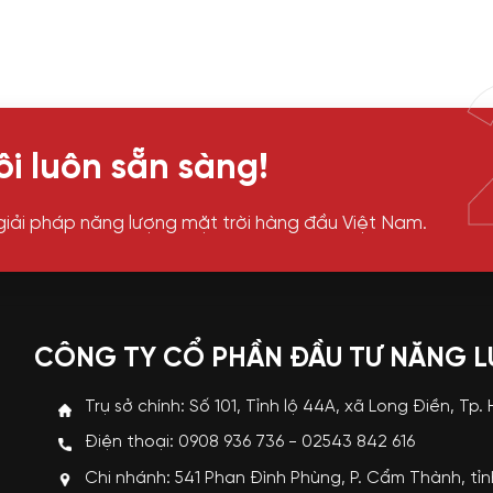
i luôn sẵn sàng!
giải pháp năng lượng mặt trời hàng đầu Việt Nam.
CÔNG TY CỔ PHẦN ĐẦU TƯ NĂNG 
Trụ sở chính: Số 101, Tỉnh lộ 44A, xã Long Điền, Tp.
Điện thoại: 0908 936 736 - 02543 842 616
Chi nhánh: 541 Phan Đình Phùng, P. Cẩm Thành, tỉ