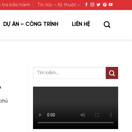
 tra bảo hành
Tin tức – Kỹ thuật
DỰ ÁN – CÔNG TRÌNH
LIÊN HỆ
o
“phủ