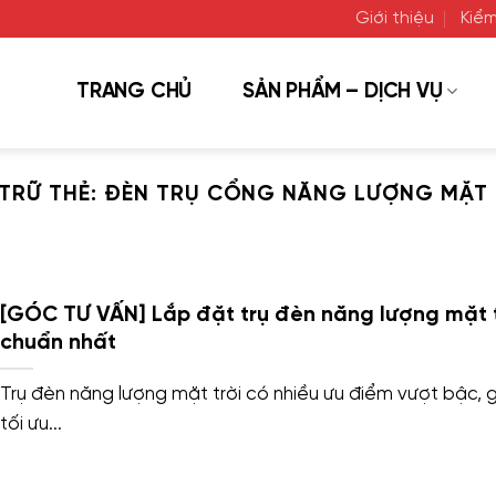
Giới thiệu
Kiểm
TRANG CHỦ
SẢN PHẨM – DỊCH VỤ
TRỮ THẺ:
ĐÈN TRỤ CỔNG NĂNG LƯỢNG MẶT 
[GÓC TƯ VẤN] Lắp đặt trụ đèn năng lượng mặt t
chuẩn nhất
Trụ đèn năng lượng mặt trời có nhiều ưu điểm vượt bậc, 
tối ưu...