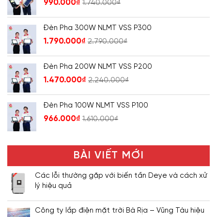
990.000
₫
1.740.000
₫
Đèn Pha 300W NLMT VSS P300
1.790.000
₫
2.790.000
₫
Đèn Pha 200W NLMT VSS P200
1.470.000
₫
2.240.000
₫
Đèn Pha 100W NLMT VSS P100
966.000
₫
1.610.000
₫
BÀI VIẾT MỚI
Các lỗi thường gặp với biến tần Deye và cách xử
lý hiệu quả
Công ty lắp điện mặt trời Bà Rịa – Vũng Tàu hiệu