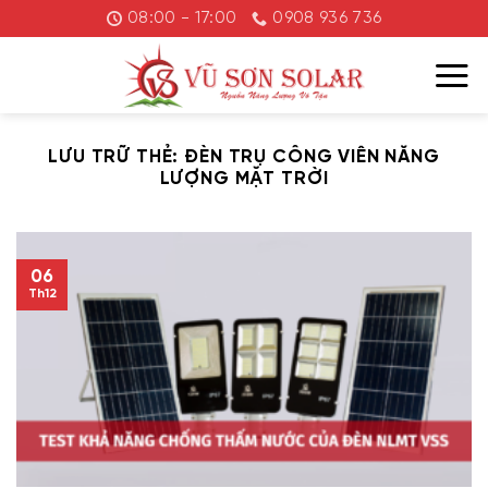
Chuyển
08:00 - 17:00
0908 936 736
đến
nội
dung
LƯU TRỮ THẺ:
ĐÈN TRỤ CÔNG VIÊN NĂNG
LƯỢNG MẶT TRỜI
06
Th12