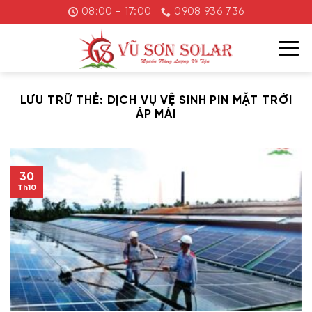
Chuyển
08:00 - 17:00
0908 936 736
đến
nội
dung
LƯU TRỮ THẺ:
DỊCH VỤ VỆ SINH PIN MẶT TRỜI
ÁP MÁI
30
Th10