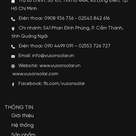
Trụ sở chính: Số 101, Tỉnh lộ 44A, xã Long Điền, Tp.
Hồ Chí Minh
Điện thoại: 0908 936 736 - 02543 842 616
Chi nhánh: 541 Phan Đình Phùng, P. Cẩm Thành,
tỉnh Quảng Ngãi
Điện thoại: 090 4499 091 – 02553 726 727
Email: info@vusonsolar.vn
Website:
www.vusonsolar.vn
www.vusonsolar.com
Facebook:
fb.com/vusonsolar
THÔNG TIN
Giới thiệu
Hệ thống
Sản phẩm