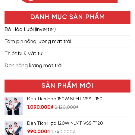
DANH MỤC SẢN PHẨM
Bộ Hòa Lưới (inverter)
Tấm pin năng lượng mặt trời
Thiết bị & vật tư
Đèn năng lượng mặt trời
SẢN PHẨM MỚI
Đèn Tích Hợp 150W NLMT VSS T150
1.090.000
₫
2.120.000
₫
Đèn Tích Hợp 120W NLMT VSS T120
990.000
₫
1.740.000
₫