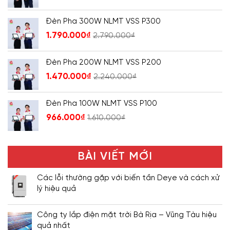
Đèn Pha 300W NLMT VSS P300
1.790.000
₫
2.790.000
₫
Đèn Pha 200W NLMT VSS P200
1.470.000
₫
2.240.000
₫
Đèn Pha 100W NLMT VSS P100
966.000
₫
1.610.000
₫
BÀI VIẾT MỚI
Các lỗi thường gặp với biến tần Deye và cách xử
lý hiệu quả
Công ty lắp điện mặt trời Bà Rịa – Vũng Tàu hiệu
quả nhất