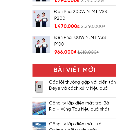
1.790.000
₫
2.790.000
₫
Đèn Pha 200W NLMT VSS
P200
1.470.000
₫
2.240.000
₫
Đèn Pha 100W NLMT VSS
P100
966.000
₫
1.610.000
₫
BÀI VIẾT MỚI
Các lỗi thường gặp với biến tần
Deye và cách xử lý hiệu quả
Công ty lắp điện mặt trời Bà
Rịa – Vũng Tàu hiệu quả nhất
Công ty lắp điện mặt trời