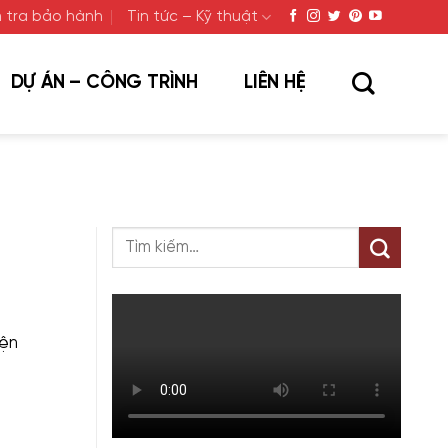
 tra bảo hành
Tin tức – Kỹ thuật
DỰ ÁN – CÔNG TRÌNH
LIÊN HỆ
iện