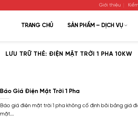
Giới thiệu
Kiểm
TRANG CHỦ
SẢN PHẨM – DỊCH VỤ
LƯU TRỮ THẺ:
ĐIỆN MẶT TRỜI 1 PHA 10KW
Báo Giá Điện Mặt Trời 1 Pha
Báo giá điện mặt trời 1 pha không cố định bởi bảng giá đ
mặt...