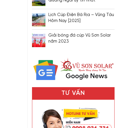
Quảng Ngãi uy tín nhất
Lịch Cúp Điện Bà Rịa – Vũng Tàu
Hôm Nay [2025]
Giải bóng đá cúp Vũ Sơn Solar
năm 2023
TƯ VẤN