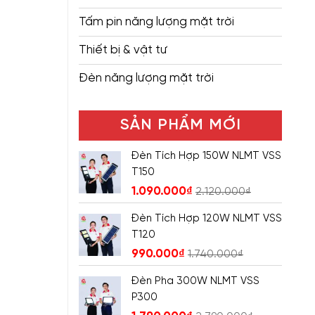
Tấm pin năng lượng mặt trời
Thiết bị & vật tư
Đèn năng lượng mặt trời
SẢN PHẨM MỚI
Đèn Tích Hợp 150W NLMT VSS
T150
1.090.000
₫
2.120.000
₫
Đèn Tích Hợp 120W NLMT VSS
T120
990.000
₫
1.740.000
₫
Đèn Pha 300W NLMT VSS
P300