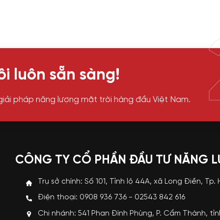
i luôn sẵn sàng!
giải pháp năng lượng mặt trời hàng đầu Việt Nam.
CÔNG TY CỔ PHẦN ĐẦU TƯ NĂNG 
Trụ sở chính: Số 101, Tỉnh lộ 44A, xã Long Điền, Tp.
Điện thoại: 0908 936 736 - 02543 842 616
Chi nhánh: 541 Phan Đình Phùng, P. Cẩm Thành, tỉ