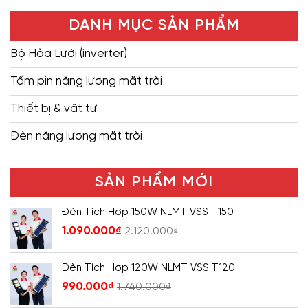
DANH MỤC SẢN PHẨM
Bộ Hòa Lưới (inverter)
Tấm pin năng lượng mặt trời
Thiết bị & vật tư
Đèn năng lượng mặt trời
SẢN PHẨM MỚI
Đèn Tích Hợp 150W NLMT VSS T150
1.090.000
₫
2.120.000
₫
Đèn Tích Hợp 120W NLMT VSS T120
990.000
₫
1.740.000
₫