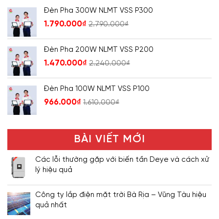
Đèn Pha 300W NLMT VSS P300
1.790.000
₫
2.790.000
₫
Đèn Pha 200W NLMT VSS P200
1.470.000
₫
2.240.000
₫
Đèn Pha 100W NLMT VSS P100
966.000
₫
1.610.000
₫
BÀI VIẾT MỚI
Các lỗi thường gặp với biến tần Deye và cách xử
lý hiệu quả
Công ty lắp điện mặt trời Bà Rịa – Vũng Tàu hiệu
quả nhất