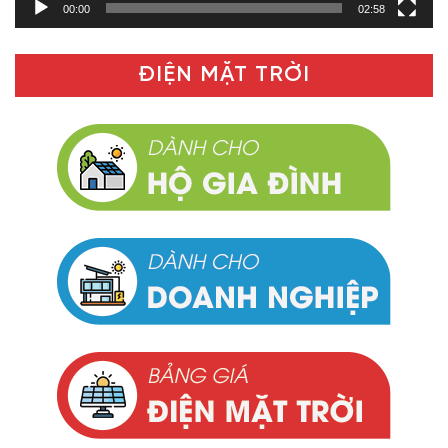
00:00
02:58
ĐIỆN MẶT TRỜI