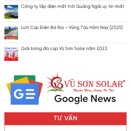
Công ty lắp điện mặt trời Quảng Ngãi uy tín nhất
Lịch Cúp Điện Bà Rịa – Vũng Tàu Hôm Nay [2025]
Giải bóng đá cúp Vũ Sơn Solar năm 2023
TƯ VẤN