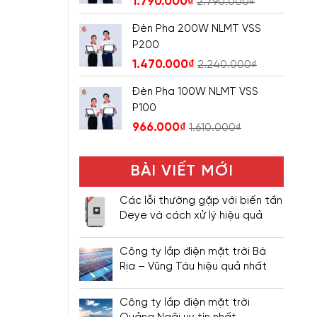
1.790.000
₫
2.790.000
₫
Đèn Pha 200W NLMT VSS
P200
1.470.000
₫
2.240.000
₫
Đèn Pha 100W NLMT VSS
P100
966.000
₫
1.610.000
₫
BÀI VIẾT MỚI
Các lỗi thường gặp với biến tần
Deye và cách xử lý hiệu quả
Công ty lắp điện mặt trời Bà
Rịa – Vũng Tàu hiệu quả nhất
Công ty lắp điện mặt trời