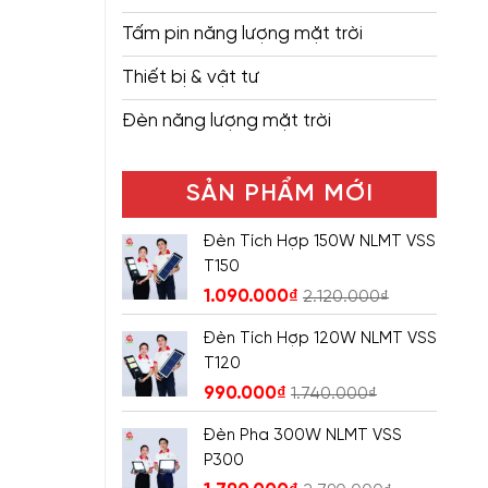
Tấm pin năng lượng mặt trời
Thiết bị & vật tư
Đèn năng lượng mặt trời
SẢN PHẨM MỚI
Đèn Tích Hợp 150W NLMT VSS
T150
1.090.000
₫
2.120.000
₫
Đèn Tích Hợp 120W NLMT VSS
T120
990.000
₫
1.740.000
₫
Đèn Pha 300W NLMT VSS
P300