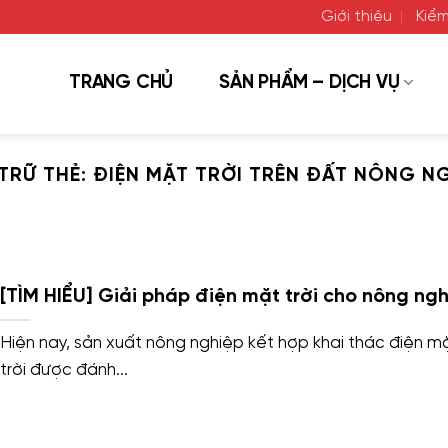
Giới thiệu
Kiểm
TRANG CHỦ
SẢN PHẨM – DỊCH VỤ
TRỮ THẺ:
ĐIỆN MẶT TRỜI TRÊN ĐẤT NÔNG N
[TÌM HIỂU] Giải pháp điện mặt trời cho nông ng
Hiện nay, sản xuất nông nghiệp kết hợp khai thác điện m
trời được đánh...