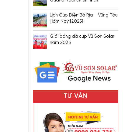
Quảng Ngãi uy tín nhất
Lịch Cúp Điện Bà Rịa – Vũng Tàu
Hôm Nay [2025]
Giải bóng đá cúp Vũ Sơn Solar
năm 2023
TƯ VẤN