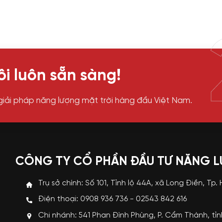
i luôn sẵn sàng!
giải pháp năng lượng mặt trời hàng đầu Việt Nam.
CÔNG TY CỔ PHẦN ĐẦU TƯ NĂNG 
Trụ sở chính: Số 101, Tỉnh lộ 44A, xã Long Điền, Tp.
Điện thoại: 0908 936 736 - 02543 842 616
Chi nhánh: 541 Phan Đình Phùng, P. Cẩm Thành, tỉ