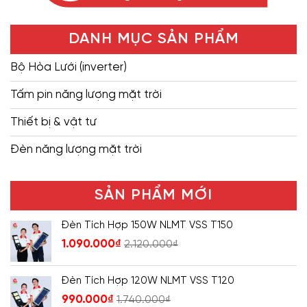
DANH MỤC SẢN PHẨM
Bộ Hòa Lưới (inverter)
Tấm pin năng lượng mặt trời
Thiết bị & vật tư
Đèn năng lượng mặt trời
SẢN PHẨM MỚI
Đèn Tích Hợp 150W NLMT VSS T150
1.090.000
₫
2.120.000
₫
Đèn Tích Hợp 120W NLMT VSS T120
990.000
₫
1.740.000
₫