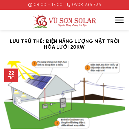
Chuyển
08:00 - 17:00
0908 936 736
đến
nội
dung
LƯU TRỮ THẺ:
ĐIỆN NĂNG LƯỢNG MẶT TRỜI
HÒA LƯỚI 20KW
22
Th11