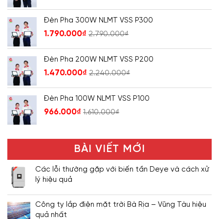
Đèn Pha 300W NLMT VSS P300
1.790.000
₫
2.790.000
₫
Đèn Pha 200W NLMT VSS P200
1.470.000
₫
2.240.000
₫
Đèn Pha 100W NLMT VSS P100
966.000
₫
1.610.000
₫
BÀI VIẾT MỚI
Các lỗi thường gặp với biến tần Deye và cách xử
lý hiệu quả
Công ty lắp điện mặt trời Bà Rịa – Vũng Tàu hiệu
quả nhất