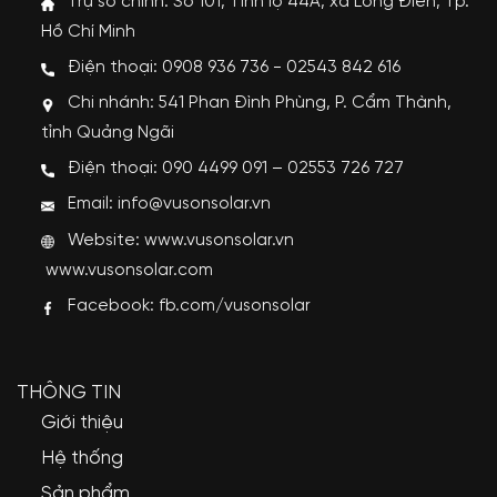
Trụ sở chính: Số 101, Tỉnh lộ 44A, xã Long Điền, Tp.
Hồ Chí Minh
Điện thoại: 0908 936 736 - 02543 842 616
Chi nhánh: 541 Phan Đình Phùng, P. Cẩm Thành,
tỉnh Quảng Ngãi
Điện thoại: 090 4499 091 – 02553 726 727
Email: info@vusonsolar.vn
Website:
www.vusonsolar.vn
www.vusonsolar.com
Facebook:
fb.com/vusonsolar
THÔNG TIN
Giới thiệu
Hệ thống
Sản phẩm