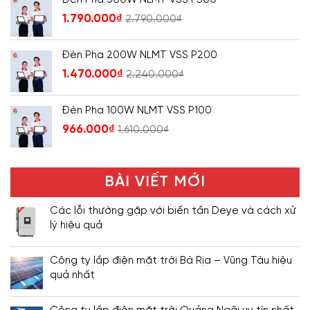
1.790.000
₫
2.790.000
₫
Đèn Pha 200W NLMT VSS P200
1.470.000
₫
2.240.000
₫
Đèn Pha 100W NLMT VSS P100
966.000
₫
1.610.000
₫
BÀI VIẾT MỚI
Các lỗi thường gặp với biến tần Deye và cách xử
lý hiệu quả
Công ty lắp điện mặt trời Bà Rịa – Vũng Tàu hiệu
quả nhất