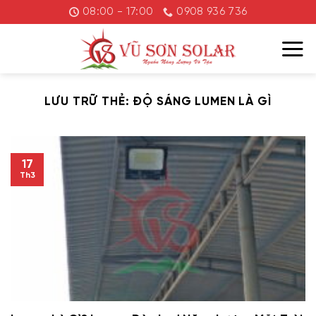
Chuyển
08:00 - 17:00
0908 936 736
đến
nội
dung
LƯU TRỮ THẺ:
ĐỘ SÁNG LUMEN LÀ GÌ
17
Th3