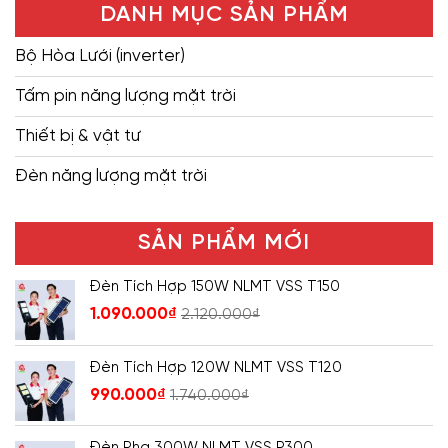
DANH MỤC SẢN PHẨM
Bộ Hòa Lưới (inverter)
Tấm pin năng lượng mặt trời
Thiết bị & vật tư
Đèn năng lượng mặt trời
SẢN PHẨM MỚI
Đèn Tích Hợp 150W NLMT VSS T150
1.090.000
₫
2.120.000
₫
Đèn Tích Hợp 120W NLMT VSS T120
990.000
₫
1.740.000
₫
Đèn Pha 300W NLMT VSS P300