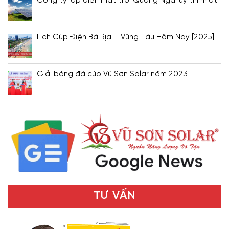
Công ty lắp điện mặt trời Quảng Ngãi uy tín nhất
Lịch Cúp Điện Bà Rịa – Vũng Tàu Hôm Nay [2025]
Giải bóng đá cúp Vũ Sơn Solar năm 2023
TƯ VẤN