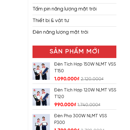
Tấm pin năng lượng mặt trời
Thiết bị & vật tư
Đèn năng lượng mặt trời
SẢN PHẨM MỚI
Đèn Tích Hợp 150W NLMT VSS
T150
1.090.000
₫
2.120.000
₫
Đèn Tích Hợp 120W NLMT VSS
T120
990.000
₫
1.740.000
₫
Đèn Pha 300W NLMT VSS
P300