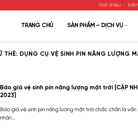
Giới thiệu
Kiểm
TRANG CHỦ
SẢN PHẨM – DỊCH VỤ
Ữ THẺ:
DỤNG CỤ VỆ SINH PIN NĂNG LƯỢNG M
Báo giá vệ sinh pin năng lượng mặt trời [CẬP N
2023]
Báo giá vệ sinh pin năng lượng mặt trời chắc chắn là vấn
nhận...