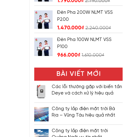
1.790.000
₫
2.790.000
₫
Đèn Pha 200W NLMT VSS
P200
1.470.000
₫
2.240.000
₫
Đèn Pha 100W NLMT VSS
P100
966.000
₫
1.610.000
₫
BÀI VIẾT MỚI
Các lỗi thường gặp với biến tần
Deye và cách xử lý hiệu quả
Công ty lắp điện mặt trời Bà
Rịa – Vũng Tàu hiệu quả nhất
Công ty lắp điện mặt trời