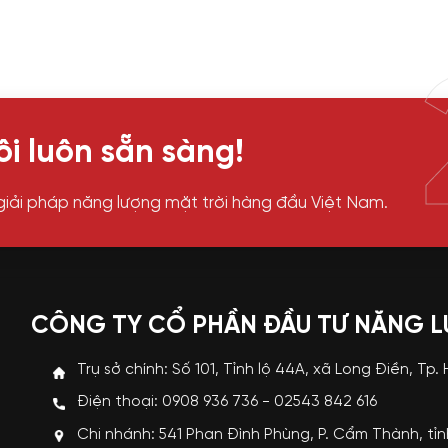
i luôn sẵn sàng!
giải pháp năng lượng mặt trời hàng đầu Việt Nam.
CÔNG TY CỔ PHẦN ĐẦU TƯ NĂNG 
Trụ sở chính: Số 101, Tỉnh lộ 44A, xã Long Điền, Tp.
Điện thoại: 0908 936 736 - 02543 842 616
Chi nhánh: 541 Phan Đình Phùng, P. Cẩm Thành, tỉ