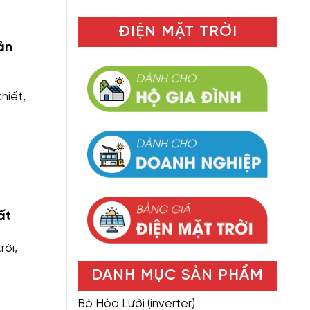
ĐIỆN MẶT TRỜI
ản
hiết,
ất
rời,
DANH MỤC SẢN PHẨM
Bộ Hòa Lưới (inverter)