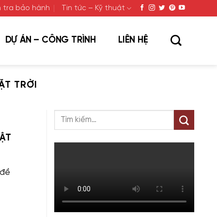
 tra bảo hành
Tin tức – Kỹ thuật
DỰ ÁN – CÔNG TRÌNH
LIÊN HỆ
ẶT TRỜI
HẬT
 đề