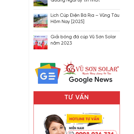
Quảng Ngãi uy tín nhất
Lịch Cúp Điện Bà Rịa – Vũng Tàu
Hôm Nay [2025]
Giải bóng đá cúp Vũ Sơn Solar
năm 2023
TƯ VẤN