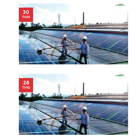
30
Th10
28
Th10