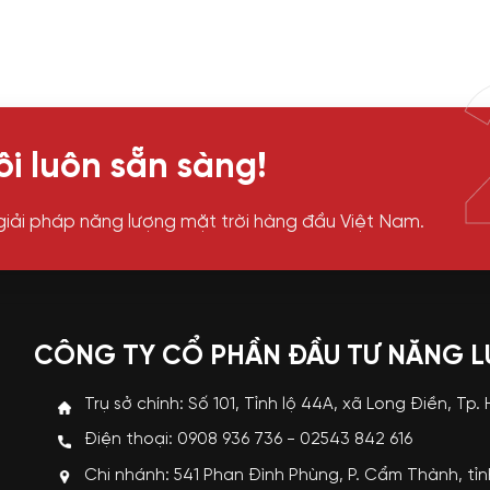
i luôn sẵn sàng!
giải pháp năng lượng mặt trời hàng đầu Việt Nam.
CÔNG TY CỔ PHẦN ĐẦU TƯ NĂNG 
Trụ sở chính: Số 101, Tỉnh lộ 44A, xã Long Điền, Tp.
Điện thoại: 0908 936 736 - 02543 842 616
Chi nhánh: 541 Phan Đình Phùng, P. Cẩm Thành, tỉ