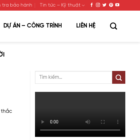
 tra bảo hành
Tin tức – Kỹ thuật
DỰ ÁN – CÔNG TRÌNH
LIÊN HỆ
ỜI
 thắc