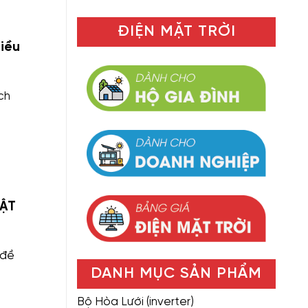
ĐIỆN MẶT TRỜI
iều
ch
HẬT
 đề
DANH MỤC SẢN PHẨM
Bộ Hòa Lưới (inverter)