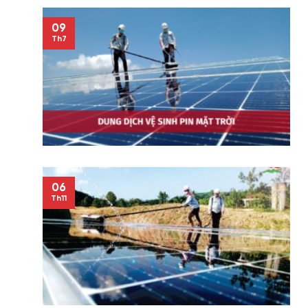
09
Th7
06
Th11