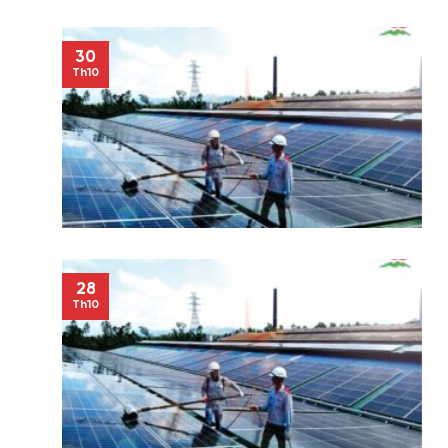
30
Th10
28
Th10