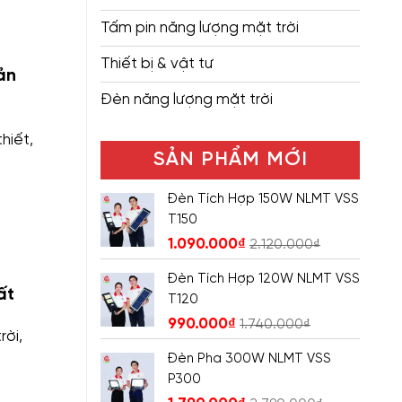
Tấm pin năng lượng mặt trời
Thiết bị & vật tư
ản
Đèn năng lượng mặt trời
hiết,
SẢN PHẨM MỚI
Đèn Tích Hợp 150W NLMT VSS
T150
1.090.000
₫
2.120.000
₫
Đèn Tích Hợp 120W NLMT VSS
ất
T120
990.000
₫
1.740.000
₫
rời,
Đèn Pha 300W NLMT VSS
P300