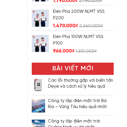
1.790.000
₫
2.790.000
₫
Đèn Pha 200W NLMT VSS
P200
1.470.000
₫
2.240.000
₫
Đèn Pha 100W NLMT VSS
P100
966.000
₫
1.610.000
₫
BÀI VIẾT MỚI
Các lỗi thường gặp với biến tần
Deye và cách xử lý hiệu quả
Công ty lắp điện mặt trời Bà
Rịa – Vũng Tàu hiệu quả nhất
Công ty lắp điện mặt trời