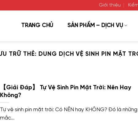
Giới thiệu
Kiểm
TRANG CHỦ
SẢN PHẨM – DỊCH VỤ
ƯU TRỮ THẺ:
DUNG DỊCH VỆ SINH PIN MẶT TR
【Giải Đáp】 Tự Vệ Sinh Pin Mặt Trời: Nên Hay
Không?
Tự vệ sinh pin mặt trời: Có NÊN hay KHÔNG? Đó là những
mắc...