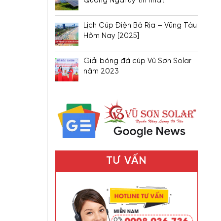
Quảng Ngãi uy tín nhất
Lịch Cúp Điện Bà Rịa – Vũng Tàu
Hôm Nay [2025]
Giải bóng đá cúp Vũ Sơn Solar
năm 2023
TƯ VẤN