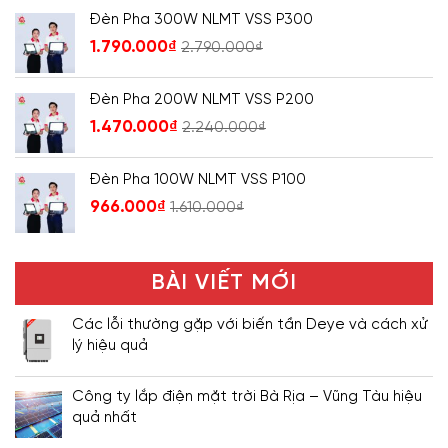
Đèn Pha 300W NLMT VSS P300
1.790.000
₫
2.790.000
₫
Đèn Pha 200W NLMT VSS P200
1.470.000
₫
2.240.000
₫
Đèn Pha 100W NLMT VSS P100
966.000
₫
1.610.000
₫
BÀI VIẾT MỚI
Các lỗi thường gặp với biến tần Deye và cách xử
lý hiệu quả
Công ty lắp điện mặt trời Bà Rịa – Vũng Tàu hiệu
quả nhất