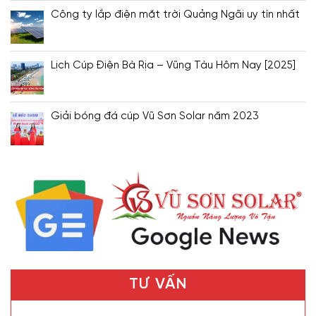
Công ty lắp điện mặt trời Quảng Ngãi uy tín nhất
Lịch Cúp Điện Bà Rịa – Vũng Tàu Hôm Nay [2025]
Giải bóng đá cúp Vũ Sơn Solar năm 2023
TƯ VẤN