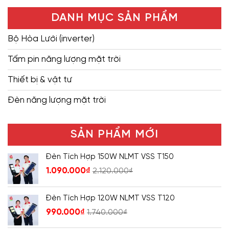
DANH MỤC SẢN PHẨM
Bộ Hòa Lưới (inverter)
Tấm pin năng lượng mặt trời
Thiết bị & vật tư
Đèn năng lượng mặt trời
SẢN PHẨM MỚI
Đèn Tích Hợp 150W NLMT VSS T150
1.090.000
₫
2.120.000
₫
Đèn Tích Hợp 120W NLMT VSS T120
990.000
₫
1.740.000
₫