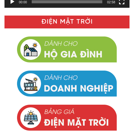
00:00
02:58
ĐIỆN MẶT TRỜI