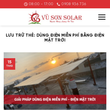
Chuyển
08:00 - 17:00
0908 936 736
đến
nội
dung
LƯU TRỮ THẺ:
DÙNG ĐIỆN MIỄN PHÍ BẰNG ĐIỆN
MẶT TRỜI
15
Th10