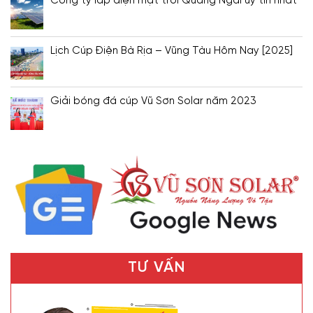
Công ty lắp điện mặt trời Quảng Ngãi uy tín nhất
Lịch Cúp Điện Bà Rịa – Vũng Tàu Hôm Nay [2025]
Giải bóng đá cúp Vũ Sơn Solar năm 2023
TƯ VẤN