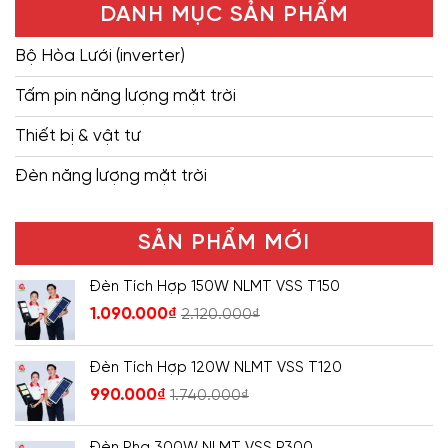
DANH MỤC SẢN PHẨM
Bộ Hòa Lưới (inverter)
Tấm pin năng lượng mặt trời
Thiết bị & vật tư
Đèn năng lượng mặt trời
SẢN PHẨM MỚI
Đèn Tích Hợp 150W NLMT VSS T150
1.090.000
₫
2.120.000
₫
Đèn Tích Hợp 120W NLMT VSS T120
990.000
₫
1.740.000
₫
Đèn Pha 300W NLMT VSS P300