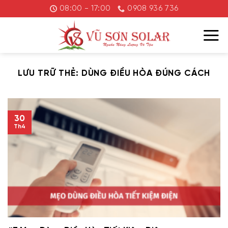
Chuyển
08:00 - 17:00
0908 936 736
đến
nội
dung
LƯU TRỮ THẺ:
DÙNG ĐIỀU HÒA ĐÚNG CÁCH
30
Th4