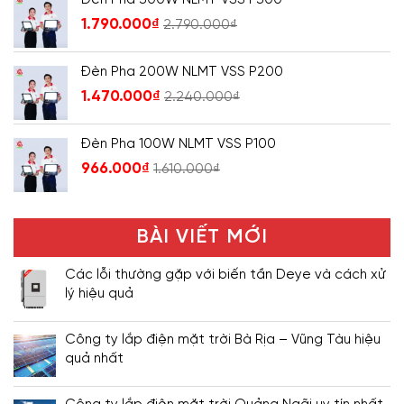
1.790.000
₫
2.790.000
₫
Đèn Pha 200W NLMT VSS P200
1.470.000
₫
2.240.000
₫
Đèn Pha 100W NLMT VSS P100
966.000
₫
1.610.000
₫
BÀI VIẾT MỚI
Các lỗi thường gặp với biến tần Deye và cách xử
lý hiệu quả
Công ty lắp điện mặt trời Bà Rịa – Vũng Tàu hiệu
quả nhất