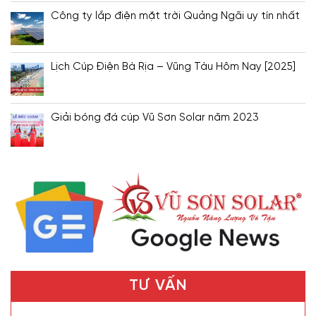
Công ty lắp điện mặt trời Quảng Ngãi uy tín nhất
Lịch Cúp Điện Bà Rịa – Vũng Tàu Hôm Nay [2025]
Giải bóng đá cúp Vũ Sơn Solar năm 2023
TƯ VẤN