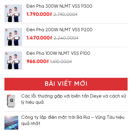
Đèn Pha 300W NLMT VSS P300
1.790.000
₫
2.790.000
₫
Đèn Pha 200W NLMT VSS P200
1.470.000
₫
2.240.000
₫
Đèn Pha 100W NLMT VSS P100
966.000
₫
1.610.000
₫
BÀI VIẾT MỚI
Các lỗi thường gặp với biến tần Deye và cách xử
lý hiệu quả
Công ty lắp điện mặt trời Bà Rịa – Vũng Tàu hiệu
quả nhất