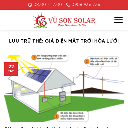
Chuyển
08:00 - 17:00
0908 936 736
đến
nội
dung
LƯU TRỮ THẺ:
GIÁ ĐIỆN MẶT TRỜI HÒA LƯỚI
22
Th11