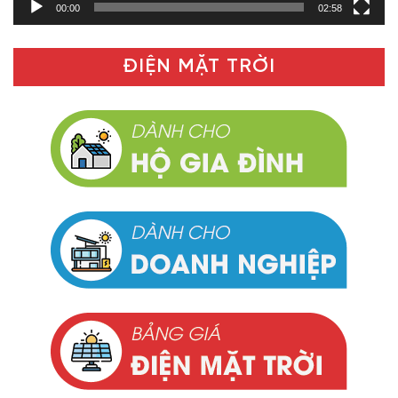
00:00
02:58
ĐIỆN MẶT TRỜI