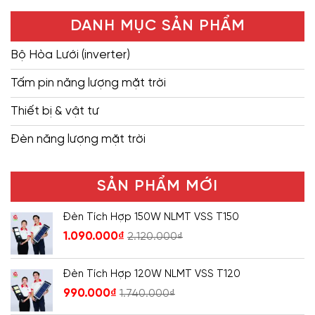
DANH MỤC SẢN PHẨM
Bộ Hòa Lưới (inverter)
Tấm pin năng lượng mặt trời
Thiết bị & vật tư
Đèn năng lượng mặt trời
SẢN PHẨM MỚI
Đèn Tích Hợp 150W NLMT VSS T150
1.090.000
₫
2.120.000
₫
Đèn Tích Hợp 120W NLMT VSS T120
990.000
₫
1.740.000
₫