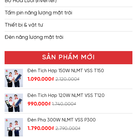
Bộ Hòa Lưới (inverter)
Tấm pin năng lượng mặt trời
Thiết bị & vật tư
Đèn năng lượng mặt trời
SẢN PHẨM MỚI
Đèn Tích Hợp 150W NLMT VSS T150
1.090.000
₫
2.120.000
₫
Đèn Tích Hợp 120W NLMT VSS T120
990.000
₫
1.740.000
₫
Đèn Pha 300W NLMT VSS P300
1.790.000
₫
2.790.000
₫