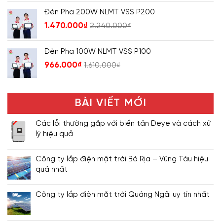
Đèn Pha 200W NLMT VSS P200
1.470.000
₫
2.240.000
₫
Đèn Pha 100W NLMT VSS P100
966.000
₫
1.610.000
₫
BÀI VIẾT MỚI
Các lỗi thường gặp với biến tần Deye và cách xử
lý hiệu quả
Công ty lắp điện mặt trời Bà Rịa – Vũng Tàu hiệu
quả nhất
Công ty lắp điện mặt trời Quảng Ngãi uy tín nhất