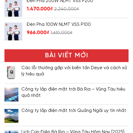
Đèn Pha 200W NLMT VSS P200
1.470.000
₫
2.240.000
₫
Đèn Pha 100W NLMT VSS P100
966.000
₫
1.610.000
₫
BÀI VIẾT MỚI
Các lỗi thường gặp với biến tần Deye và cách xử
lý hiệu quả
Công ty lắp điện mặt trời Bà Rịa – Vũng Tàu hiệu
quả nhất
Công ty lắp điện mặt trời Quảng Ngãi uy tín nhất
Lịch Cúp Điện Bà Rịa – Vũng Tàu Hôm Nay [2025]