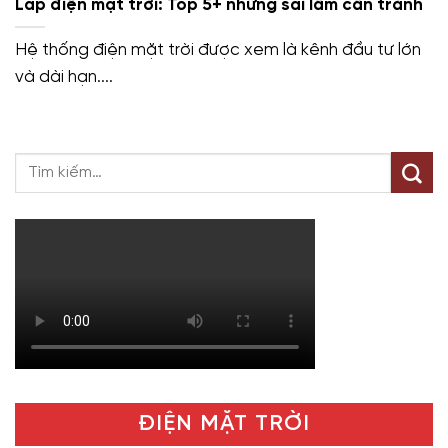
Lắp điện mặt trời: Top 5+ những sai lầm cần tránh
Hệ thống điện mặt trời được xem là kênh đầu tư lớn
và dài hạn....
ĐIỆN MẶT TRỜI