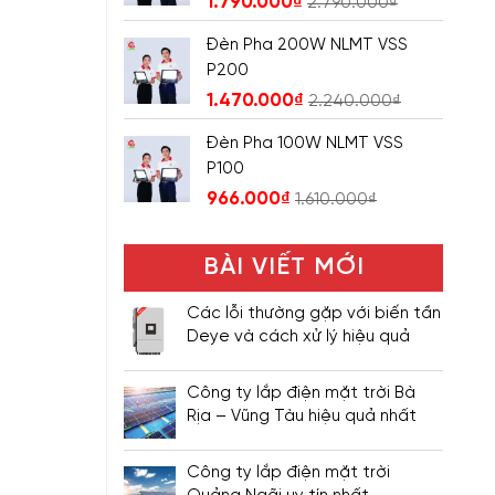
1.790.000
₫
2.790.000
₫
Đèn Pha 200W NLMT VSS
P200
1.470.000
₫
2.240.000
₫
Đèn Pha 100W NLMT VSS
P100
966.000
₫
1.610.000
₫
BÀI VIẾT MỚI
Các lỗi thường gặp với biến tần
Deye và cách xử lý hiệu quả
Công ty lắp điện mặt trời Bà
Rịa – Vũng Tàu hiệu quả nhất
Công ty lắp điện mặt trời