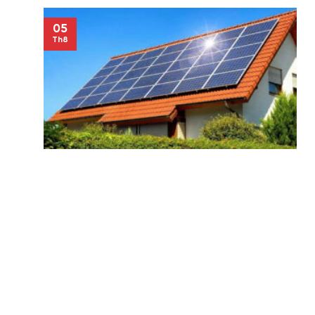
05
Th8