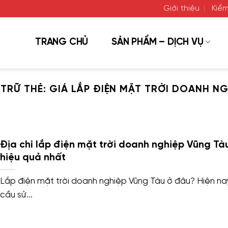
Giới thiệu
Kiểm
TRANG CHỦ
SẢN PHẨM – DỊCH VỤ
 TRỮ THẺ:
GIÁ LẮP ĐIỆN MẶT TRỜI DOANH NG
Địa chỉ lắp điện mặt trời doanh nghiệp Vũng Tà
hiệu quả nhất
Lắp điện mặt trời doanh nghiệp Vũng Tàu ở đâu? Hiện nay
cầu sử...