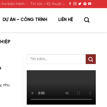
 tra bảo hành
Tin tức – Kỹ thuật
DỰ ÁN – CÔNG TRÌNH
LIÊN HỆ
HIỆP
u
, nhu