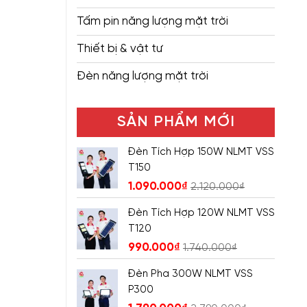
Tấm pin năng lượng mặt trời
Thiết bị & vật tư
Đèn năng lượng mặt trời
SẢN PHẨM MỚI
Đèn Tích Hợp 150W NLMT VSS
T150
1.090.000
₫
2.120.000
₫
Đèn Tích Hợp 120W NLMT VSS
T120
990.000
₫
1.740.000
₫
Đèn Pha 300W NLMT VSS
P300