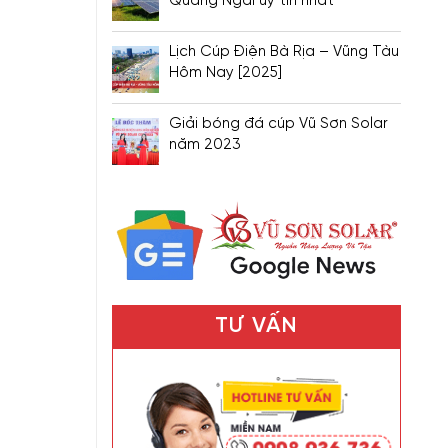
Quảng Ngãi uy tín nhất
Lịch Cúp Điện Bà Rịa – Vũng Tàu
Hôm Nay [2025]
Giải bóng đá cúp Vũ Sơn Solar
năm 2023
TƯ VẤN