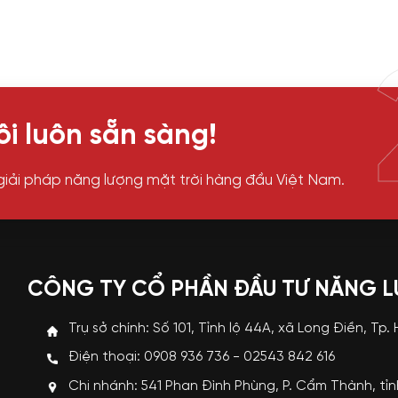
i luôn sẵn sàng!
giải pháp năng lượng mặt trời hàng đầu Việt Nam.
CÔNG TY CỔ PHẦN ĐẦU TƯ NĂNG 
Trụ sở chính: Số 101, Tỉnh lộ 44A, xã Long Điền, Tp.
Điện thoại: 0908 936 736 - 02543 842 616
Chi nhánh: 541 Phan Đình Phùng, P. Cẩm Thành, tỉ