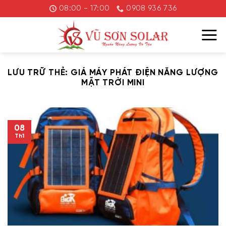
Chuyển
08:00 - 17:00
0908 936 736
đến
nội
dung
LƯU TRỮ THẺ:
GIÁ MÁY PHÁT ĐIỆN NĂNG LƯỢNG
MẶT TRỜI MINI
08
Th1