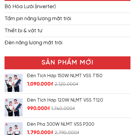
Bộ Hòa Lưới (inverter)
Tấm pin năng lượng mặt trời
Thiết bị & vật tư
Đèn năng lượng mặt trời
SẢN PHẨM MỚI
Đèn Tích Hợp 150W NLMT VSS T150
1.090.000
₫
2.120.000
₫
Đèn Tích Hợp 120W NLMT VSS T120
990.000
₫
1.740.000
₫
Đèn Pha 300W NLMT VSS P300
1.790.000
₫
2.790.000
₫