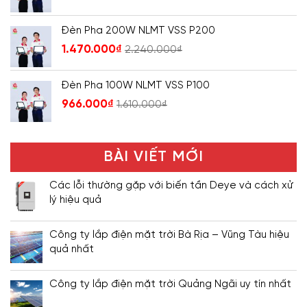
Đèn Pha 200W NLMT VSS P200
1.470.000
₫
2.240.000
₫
Đèn Pha 100W NLMT VSS P100
966.000
₫
1.610.000
₫
BÀI VIẾT MỚI
Các lỗi thường gặp với biến tần Deye và cách xử
lý hiệu quả
Công ty lắp điện mặt trời Bà Rịa – Vũng Tàu hiệu
quả nhất
Công ty lắp điện mặt trời Quảng Ngãi uy tín nhất