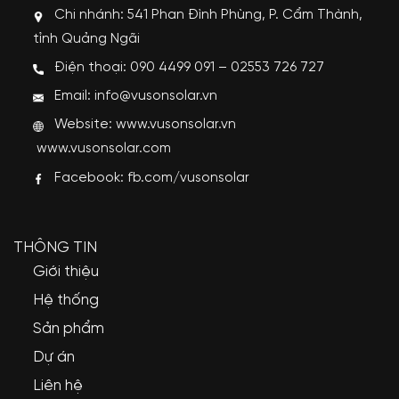
Chi nhánh: 541 Phan Đình Phùng, P. Cẩm Thành,
tỉnh Quảng Ngãi
Điện thoại: 090 4499 091 – 02553 726 727
Email: info@vusonsolar.vn
Website:
www.vusonsolar.vn
www.vusonsolar.com
Facebook:
fb.com/vusonsolar
THÔNG TIN
Giới thiệu
Hệ thống
Sản phẩm
Dự án
Liên hệ