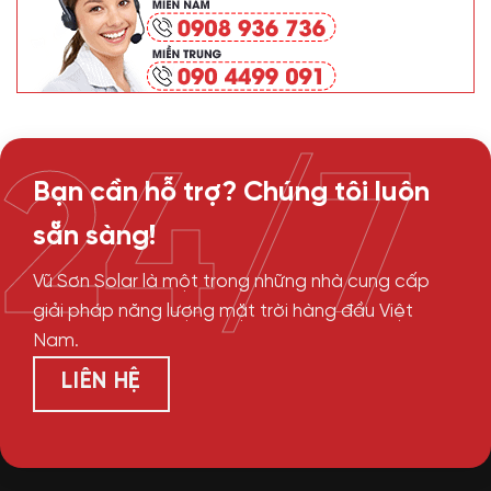
24/7
Bạn cần hỗ trợ? Chúng tôi luôn
sẵn sàng!
Vũ Sơn Solar là một trong những nhà cung cấp
giải pháp năng lượng mặt trời hàng đầu Việt
Nam.
LIÊN HỆ