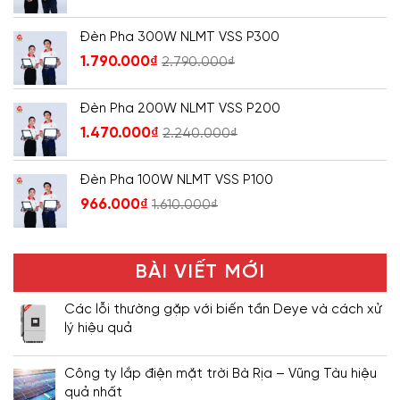
Đèn Pha 300W NLMT VSS P300
1.790.000
₫
2.790.000
₫
Đèn Pha 200W NLMT VSS P200
1.470.000
₫
2.240.000
₫
Đèn Pha 100W NLMT VSS P100
966.000
₫
1.610.000
₫
BÀI VIẾT MỚI
Các lỗi thường gặp với biến tần Deye và cách xử
lý hiệu quả
Công ty lắp điện mặt trời Bà Rịa – Vũng Tàu hiệu
quả nhất