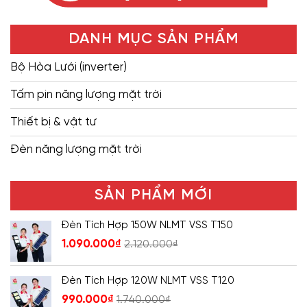
DANH MỤC SẢN PHẨM
Bộ Hòa Lưới (inverter)
Tấm pin năng lượng mặt trời
Thiết bị & vật tư
Đèn năng lượng mặt trời
SẢN PHẨM MỚI
Đèn Tích Hợp 150W NLMT VSS T150
1.090.000
₫
2.120.000
₫
Đèn Tích Hợp 120W NLMT VSS T120
990.000
₫
1.740.000
₫