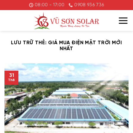
Chuyển
08:00 - 17:00
0908 936 736
đến
nội
dung
LƯU TRỮ THẺ:
GIÁ MUA ĐIỆN MẶT TRỜI MỚI
NHẤT
31
Th8