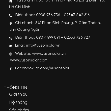
Trụ sở chính: Số 101, Tỉnh lộ 44A, xã Long Điền, Tp.
Hồ Chí Minh
Điện thoại: 0908 936 736 - 02543 842 616
Chi nhánh: 541 Phan Đình Phùng, P. Cẩm Thành,
tỉnh Quảng Ngãi
Điện thoại: 090 4499 091 – 02553 726 727
Email: info@vusonsolar.vn
Website:
www.vusonsolar.vn
www.vusonsolar.com
Facebook:
fb.com/vusonsolar
THÔNG TIN
Giới thiệu
Hệ thống
Sản phẩm