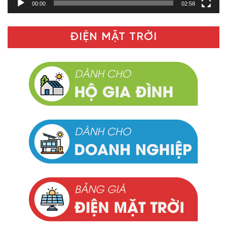
00:00
02:58
ĐIỆN MẶT TRỜI