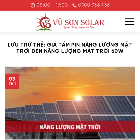
Chuyển
08:00 - 17:00
0908 936 736
đến
nội
dung
LƯU TRỮ THẺ:
GIÁ TẤM PIN NĂNG LƯỢNG MẶT
TRỜI ĐÈN NĂNG LƯỢNG MẶT TRỜI 60W
03
Th11