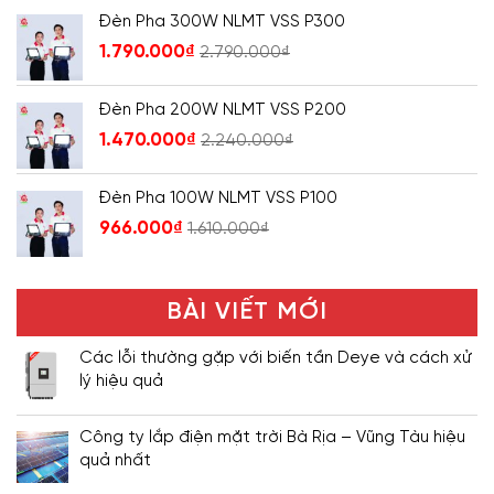
Đèn Pha 300W NLMT VSS P300
1.790.000
₫
2.790.000
₫
Đèn Pha 200W NLMT VSS P200
1.470.000
₫
2.240.000
₫
Đèn Pha 100W NLMT VSS P100
966.000
₫
1.610.000
₫
BÀI VIẾT MỚI
Các lỗi thường gặp với biến tần Deye và cách xử
lý hiệu quả
Công ty lắp điện mặt trời Bà Rịa – Vũng Tàu hiệu
quả nhất