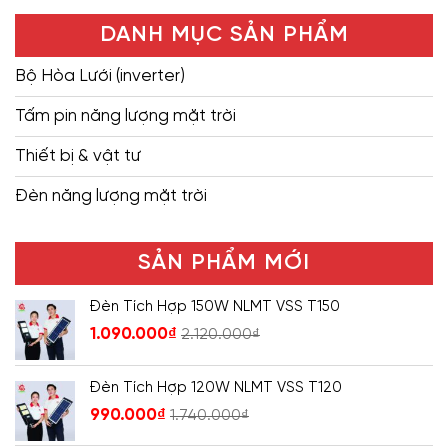
DANH MỤC SẢN PHẨM
Bộ Hòa Lưới (inverter)
Tấm pin năng lượng mặt trời
Thiết bị & vật tư
Đèn năng lượng mặt trời
SẢN PHẨM MỚI
Đèn Tích Hợp 150W NLMT VSS T150
1.090.000
₫
2.120.000
₫
Đèn Tích Hợp 120W NLMT VSS T120
990.000
₫
1.740.000
₫