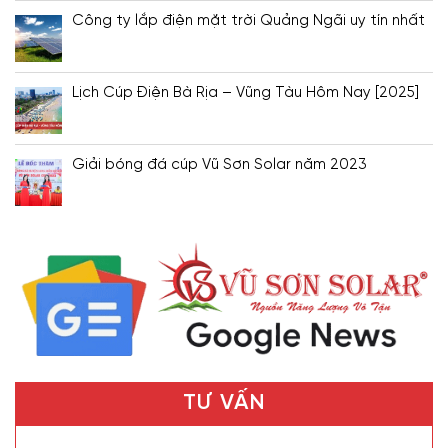
Công ty lắp điện mặt trời Quảng Ngãi uy tín nhất
Lịch Cúp Điện Bà Rịa – Vũng Tàu Hôm Nay [2025]
Giải bóng đá cúp Vũ Sơn Solar năm 2023
TƯ VẤN