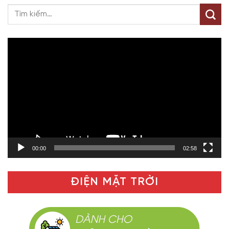
Trình
chơi
Video
00:00
02:58
ĐIỆN MẶT TRỜI