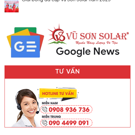
Giải bóng đá cúp Vũ Sơn Solar năm 2023
TƯ VẤN