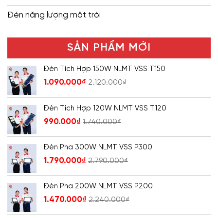
Đèn năng lượng mặt trời
SẢN PHẨM MỚI
Đèn Tích Hợp 150W NLMT VSS T150
1.090.000
₫
2.120.000
₫
Đèn Tích Hợp 120W NLMT VSS T120
990.000
₫
1.740.000
₫
Đèn Pha 300W NLMT VSS P300
1.790.000
₫
2.790.000
₫
Đèn Pha 200W NLMT VSS P200
1.470.000
₫
2.240.000
₫