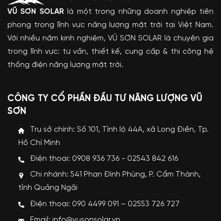
VŨ SƠN SOLAR
là một trong những doanh nghiệp tiên
phong trong lĩnh vực năng lượng mặt trời tại Việt Nam.
Với nhiều năm kinh nghiệm, VŨ SƠN SOLAR là chuyên gia
trong lĩnh vực: tư vấn, thiết kế, cung cấp & thi công hệ
thống điện năng lượng mặt trời.
CÔNG TY CỔ PHẦN ĐẦU TƯ NĂNG LƯỢNG VŨ
SƠN
Trụ sở chính: Số 101, Tỉnh lộ 44A, xã Long Điền, Tp.
Hồ Chí Minh
Điện thoại: 0908 936 736 - 02543 842 616
Chi nhánh: 541 Phan Đình Phùng, P. Cẩm Thành,
tỉnh Quảng Ngãi
Điện thoại: 090 4499 091 – 02553 726 727
Email: info@vusonsolar.vn