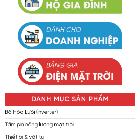
DANH MỤC SẢN PHẨM
Bộ Hòa Lưới (inverter)
Tấm pin năng lượng mặt trời
Thiết bị & vật tư