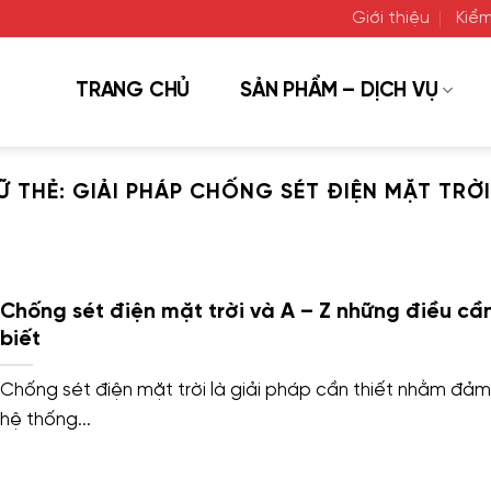
Giới thiệu
Kiểm
TRANG CHỦ
SẢN PHẨM – DỊCH VỤ
Ữ THẺ:
GIẢI PHÁP CHỐNG SÉT ĐIỆN MẶT TRỜI
Chống sét điện mặt trời và A – Z những điều cầ
biết
Chống sét điện mặt trời là giải pháp cần thiết nhằm đả
hệ thống...