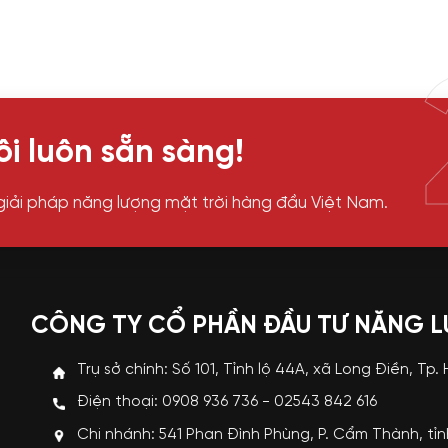
i luôn sẵn sàng!
giải pháp năng lượng mặt trời hàng đầu Việt Nam.
CÔNG TY CỔ PHẦN ĐẦU TƯ NĂNG 
Trụ sở chính: Số 101, Tỉnh lộ 44A, xã Long Điền, Tp.
Điện thoại: 0908 936 736 - 02543 842 616
Chi nhánh: 541 Phan Đình Phùng, P. Cẩm Thành, tỉ