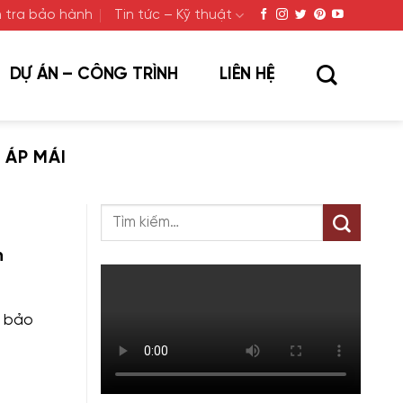
 tra bảo hành
Tin tức – Kỹ thuật
DỰ ÁN – CÔNG TRÌNH
LIÊN HỆ
 ÁP MÁI
n
m bảo