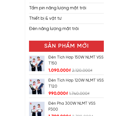
Tấm pin năng lượng mặt trời
Thiết bị & vật tư
Đèn năng lượng mặt trời
SẢN PHẨM MỚI
Đèn Tích Hợp 150W NLMT VSS
T150
1.090.000
₫
2.120.000
₫
Đèn Tích Hợp 120W NLMT VSS
T120
990.000
₫
1.740.000
₫
Đèn Pha 300W NLMT VSS
P300