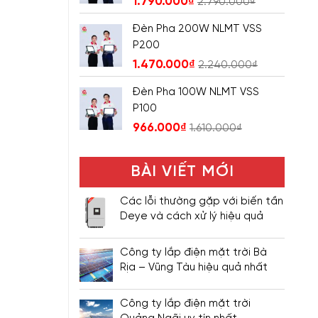
1.790.000
₫
2.790.000
₫
Đèn Pha 200W NLMT VSS
P200
1.470.000
₫
2.240.000
₫
Đèn Pha 100W NLMT VSS
P100
966.000
₫
1.610.000
₫
BÀI VIẾT MỚI
Các lỗi thường gặp với biến tần
Deye và cách xử lý hiệu quả
Công ty lắp điện mặt trời Bà
Rịa – Vũng Tàu hiệu quả nhất
Công ty lắp điện mặt trời