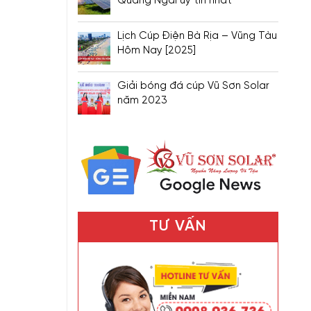
Quảng Ngãi uy tín nhất
Lịch Cúp Điện Bà Rịa – Vũng Tàu
Hôm Nay [2025]
Giải bóng đá cúp Vũ Sơn Solar
năm 2023
TƯ VẤN