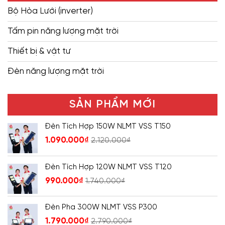
Bộ Hòa Lưới (inverter)
Tấm pin năng lượng mặt trời
Thiết bị & vật tư
Đèn năng lượng mặt trời
SẢN PHẨM MỚI
Đèn Tích Hợp 150W NLMT VSS T150
1.090.000
₫
2.120.000
₫
Đèn Tích Hợp 120W NLMT VSS T120
990.000
₫
1.740.000
₫
Đèn Pha 300W NLMT VSS P300
1.790.000
₫
2.790.000
₫