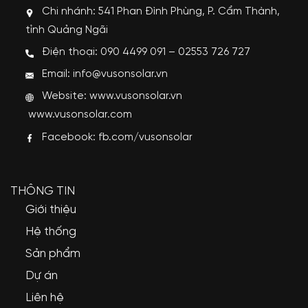
Chi nhánh: 541 Phan Đình Phùng, P. Cẩm Thành,
tỉnh Quảng Ngãi
Điện thoại: 090 4499 091 – 02553 726 727
Email: info@vusonsolar.vn
Website:
www.vusonsolar.vn
www.vusonsolar.com
Facebook:
fb.com/vusonsolar
THÔNG TIN
Giới thiệu
Hệ thống
Sản phẩm
Dự án
Liên hệ