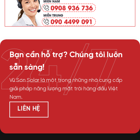
24/7
Bạn cần hỗ trợ? Chúng tôi luôn
sẵn sàng!
Vũ Sơn Solar là một trong những nhà cung cấp
giải pháp năng lượng mặt trời hàng đầu Việt
Nam.
LIÊN HỆ