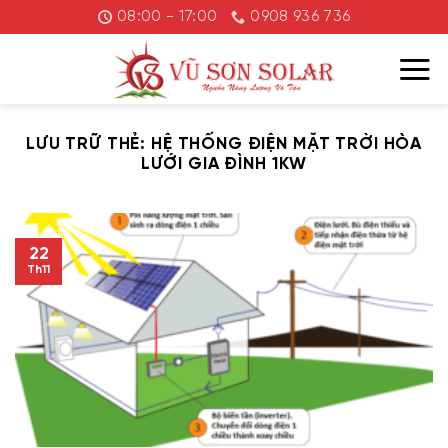
Chuyển
08:00 - 17:00
0908 936 736
đến
nội
dung
LƯU TRỮ THẺ:
HỆ THỐNG ĐIỆN MẶT TRỜI HÒA
LƯỚI GIA ĐÌNH 1KW
22
Th11