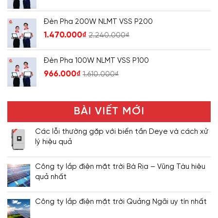
Đèn Pha 200W NLMT VSS P200
1.470.000
₫
2.240.000
₫
Đèn Pha 100W NLMT VSS P100
966.000
₫
1.610.000
₫
BÀI VIẾT MỚI
Các lỗi thường gặp với biến tần Deye và cách xử
lý hiệu quả
Công ty lắp điện mặt trời Bà Rịa – Vũng Tàu hiệu
quả nhất
Công ty lắp điện mặt trời Quảng Ngãi uy tín nhất