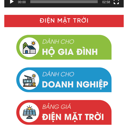
00:00
02:58
ĐIỆN MẶT TRỜI