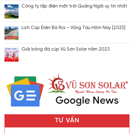
Công ty lắp điện mặt trời Quảng Ngãi uy tín nhất
Lịch Cúp Điện Bà Rịa – Vũng Tàu Hôm Nay [2025]
Giải bóng đá cúp Vũ Sơn Solar năm 2023
TƯ VẤN