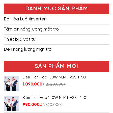
DANH MỤC SẢN PHẨM
Bộ Hòa Lưới (inverter)
Tấm pin năng lượng mặt trời
Thiết bị & vật tư
Đèn năng lượng mặt trời
SẢN PHẨM MỚI
Đèn Tích Hợp 150W NLMT VSS T150
1.090.000
₫
2.120.000
₫
Đèn Tích Hợp 120W NLMT VSS T120
990.000
₫
1.740.000
₫