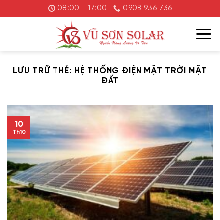
Chuyển
08:00 - 17:00
0908 936 736
đến
nội
dung
LƯU TRỮ THẺ:
HỆ THỐNG ĐIỆN MẶT TRỜI MẶT
ĐẤT
10
Th10