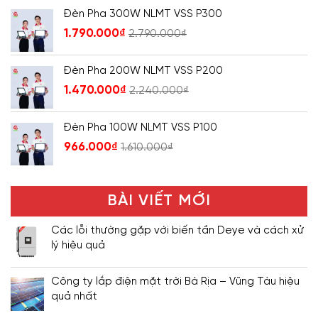
Đèn Pha 300W NLMT VSS P300
1.790.000
₫
2.790.000
₫
Đèn Pha 200W NLMT VSS P200
1.470.000
₫
2.240.000
₫
Đèn Pha 100W NLMT VSS P100
966.000
₫
1.610.000
₫
BÀI VIẾT MỚI
Các lỗi thường gặp với biến tần Deye và cách xử
lý hiệu quả
Công ty lắp điện mặt trời Bà Rịa – Vũng Tàu hiệu
quả nhất