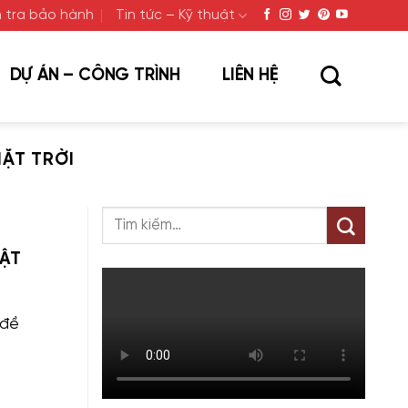
 tra bảo hành
Tin tức – Kỹ thuật
DỰ ÁN – CÔNG TRÌNH
LIÊN HỆ
ẶT TRỜI
HẬT
 đề