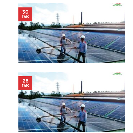
30
Th10
28
Th10