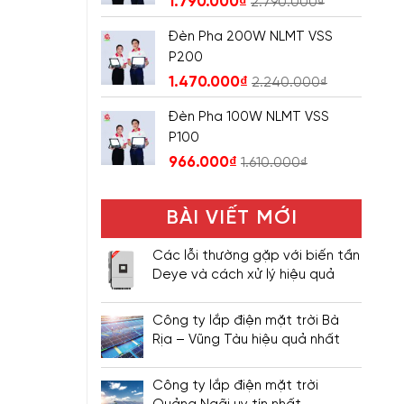
1.790.000
₫
2.790.000
₫
Đèn Pha 200W NLMT VSS
P200
1.470.000
₫
2.240.000
₫
Đèn Pha 100W NLMT VSS
P100
966.000
₫
1.610.000
₫
BÀI VIẾT MỚI
Các lỗi thường gặp với biến tần
Deye và cách xử lý hiệu quả
Công ty lắp điện mặt trời Bà
Rịa – Vũng Tàu hiệu quả nhất
Công ty lắp điện mặt trời