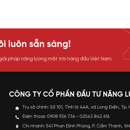
i luôn sẵn sàng!
giải pháp năng lượng mặt trời hàng đầu Việt Nam.
CÔNG TY CỔ PHẦN ĐẦU TƯ NĂNG 
Trụ sở chính: Số 101, Tỉnh lộ 44A, xã Long Điền, Tp.
Điện thoại: 0908 936 736 - 02543 842 616
Chi nhánh: 541 Phan Đình Phùng, P. Cẩm Thành, tỉ