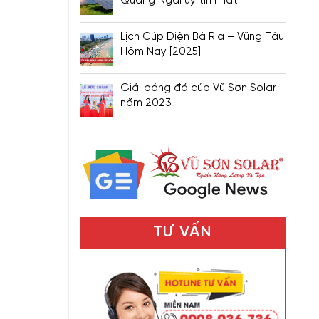
Quảng Ngãi uy tín nhất
Lịch Cúp Điện Bà Rịa – Vũng Tàu
Hôm Nay [2025]
Giải bóng đá cúp Vũ Sơn Solar
năm 2023
TƯ VẤN