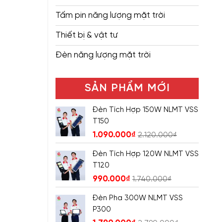
Tấm pin năng lượng mặt trời
Thiết bị & vật tư
Đèn năng lượng mặt trời
SẢN PHẨM MỚI
Đèn Tích Hợp 150W NLMT VSS
T150
1.090.000
₫
2.120.000
₫
Đèn Tích Hợp 120W NLMT VSS
T120
990.000
₫
1.740.000
₫
Đèn Pha 300W NLMT VSS
P300