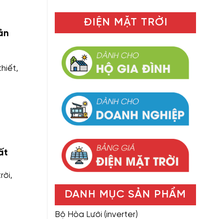
ĐIỆN MẶT TRỜI
ản
hiết,
ất
rời,
DANH MỤC SẢN PHẨM
Bộ Hòa Lưới (inverter)