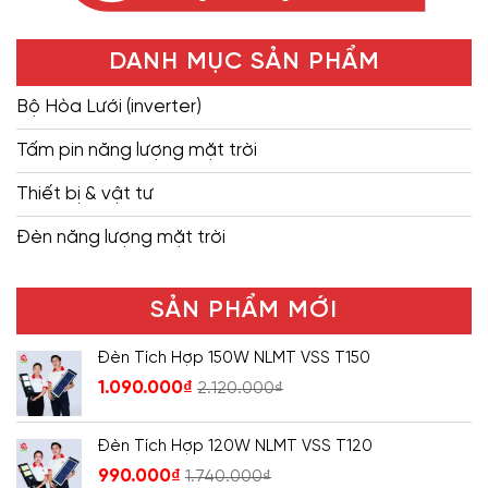
DANH MỤC SẢN PHẨM
Bộ Hòa Lưới (inverter)
Tấm pin năng lượng mặt trời
Thiết bị & vật tư
Đèn năng lượng mặt trời
SẢN PHẨM MỚI
Đèn Tích Hợp 150W NLMT VSS T150
1.090.000
₫
2.120.000
₫
Đèn Tích Hợp 120W NLMT VSS T120
990.000
₫
1.740.000
₫