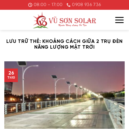
Chuyển
08:00 - 17:00
0908 936 736
đến
nội
dung
LƯU TRỮ THẺ:
KHOẢNG CÁCH GIỮA 2 TRỤ ĐÈN
NĂNG LƯỢNG MẶT TRỜI
26
Th10