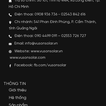
Trụ sở chính: Số 101, Tỉnh lộ 44A, xã Long Điền, Tp.
Hồ Chí Minh
Điện thoại: 0908 936 736 - 02543 842 616
Chi nhánh: 541 Phan Đình Phùng, P. Cẩm Thành,
tỉnh Quảng Ngãi
Điện thoại: 090 4499 091 – 02553 726 727
Email: info@vusonsolar.vn
Website:
www.vusonsolar.vn
www.vusonsolar.com
Facebook:
fb.com/vusonsolar
THÔNG TIN
Giới thiệu
Hệ thống
Sản phẩm