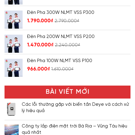
Đèn Pha 300W NLMT VSS P300
1.790.000
₫
2.790.000
₫
Đèn Pha 200W NLMT VSS P200
1.470.000
₫
2.240.000
₫
Đèn Pha 100W NLMT VSS P100
966.000
₫
1.610.000
₫
BÀI VIẾT MỚI
Các lỗi thường gặp với biến tần Deye và cách xử
lý hiệu quả
Công ty lắp điện mặt trời Bà Rịa – Vũng Tàu hiệu
quả nhất