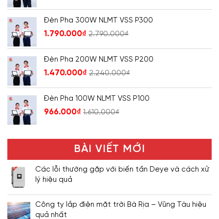
Đèn Pha 300W NLMT VSS P300
1.790.000
₫
2.790.000
₫
Đèn Pha 200W NLMT VSS P200
1.470.000
₫
2.240.000
₫
Đèn Pha 100W NLMT VSS P100
966.000
₫
1.610.000
₫
BÀI VIẾT MỚI
Các lỗi thường gặp với biến tần Deye và cách xử
lý hiệu quả
Công ty lắp điện mặt trời Bà Rịa – Vũng Tàu hiệu
quả nhất