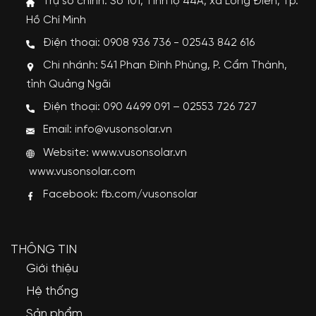
Trụ sở chính: Số 101, Tỉnh lộ 44A, xã Long Điền, Tp.
Hồ Chí Minh
Điện thoại: 0908 936 736 - 02543 842 616
Chi nhánh: 541 Phan Đình Phùng, P. Cẩm Thành,
tỉnh Quảng Ngãi
Điện thoại: 090 4499 091 – 02553 726 727
Email: info@vusonsolar.vn
Website:
www.vusonsolar.vn
www.vusonsolar.com
Facebook:
fb.com/vusonsolar
THÔNG TIN
Giới thiệu
Hệ thống
Sản phẩm