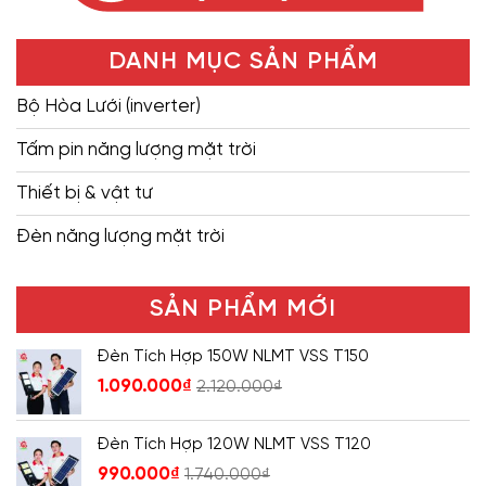
DANH MỤC SẢN PHẨM
Bộ Hòa Lưới (inverter)
Tấm pin năng lượng mặt trời
Thiết bị & vật tư
Đèn năng lượng mặt trời
SẢN PHẨM MỚI
Đèn Tích Hợp 150W NLMT VSS T150
1.090.000
₫
2.120.000
₫
Đèn Tích Hợp 120W NLMT VSS T120
990.000
₫
1.740.000
₫