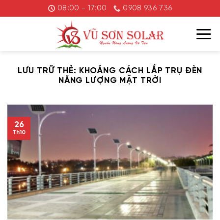
Chuyển
08:00 - 17:00
0908 936 736
đến
nội
dung
LƯU TRỮ THẺ:
KHOẢNG CÁCH LẮP TRỤ ĐÈN
NĂNG LƯỢNG MẶT TRỜI
26
Th10