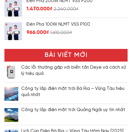
Đèn Pha 200W NLMT VSS P200
1.470.000
₫
2.240.000
₫
Đèn Pha 100W NLMT VSS P100
966.000
₫
1.610.000
₫
BÀI VIẾT MỚI
Các lỗi thường gặp với biến tần Deye và cách xử
lý hiệu quả
Công ty lắp điện mặt trời Bà Rịa – Vũng Tàu hiệu
quả nhất
Công ty lắp điện mặt trời Quảng Ngãi uy tín nhất
Lịch Cúp Điện Bà Rịa – Vũng Tàu Hôm Nay [2025]