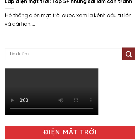
Lắp điện mặt trời: Top 5+ những sai lầm cần tránh
Hệ thống điện mặt trời được xem là kênh đầu tư lớn
và dài hạn....
ĐIỆN MẶT TRỜI