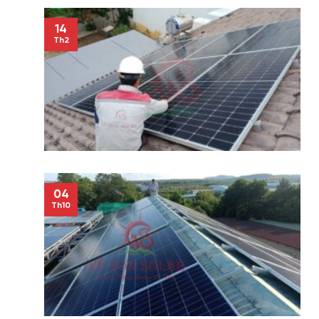
14
Th2
04
Th10