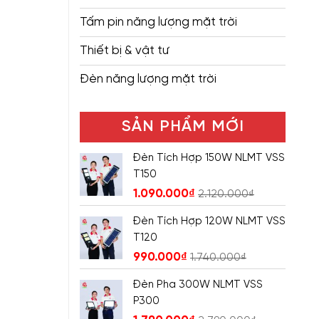
Tấm pin năng lượng mặt trời
Thiết bị & vật tư
Đèn năng lượng mặt trời
SẢN PHẨM MỚI
Đèn Tích Hợp 150W NLMT VSS
T150
1.090.000
₫
2.120.000
₫
Đèn Tích Hợp 120W NLMT VSS
T120
990.000
₫
1.740.000
₫
Đèn Pha 300W NLMT VSS
P300