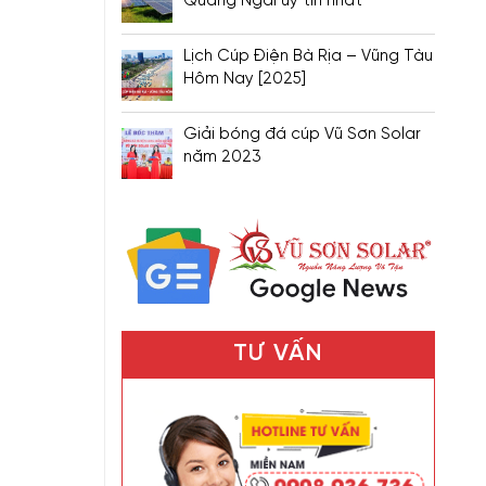
Quảng Ngãi uy tín nhất
Lịch Cúp Điện Bà Rịa – Vũng Tàu
Hôm Nay [2025]
Giải bóng đá cúp Vũ Sơn Solar
năm 2023
TƯ VẤN