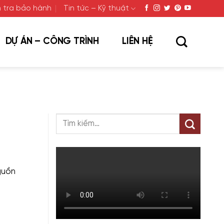
 tra bảo hành
Tin tức – Kỹ thuật
DỰ ÁN – CÔNG TRÌNH
LIÊN HỆ
guồn