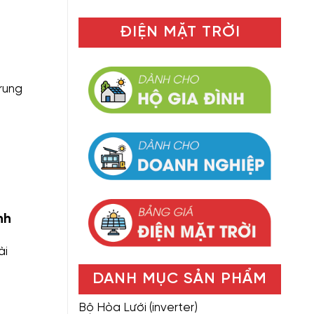
ĐIỆN MẶT TRỜI
trung
nh
ài
DANH MỤC SẢN PHẨM
Bộ Hòa Lưới (inverter)