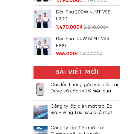
1.790.000
₫
2.790.000
₫
Đèn Pha 200W NLMT VSS
P200
1.470.000
₫
2.240.000
₫
Đèn Pha 100W NLMT VSS
P100
966.000
₫
1.610.000
₫
BÀI VIẾT MỚI
Các lỗi thường gặp với biến tần
Deye và cách xử lý hiệu quả
Công ty lắp điện mặt trời Bà
Rịa – Vũng Tàu hiệu quả nhất
Công ty lắp điện mặt trời