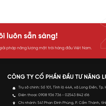
i luôn sẵn sàng!
giải pháp năng lượng mặt trời hàng đầu Việt Nam.
CÔNG TY CỔ PHẦN ĐẦU TƯ NĂNG 
Trụ sở chính: Số 101, Tỉnh lộ 44A, xã Long Điền, Tp.
Điện thoại: 0908 936 736 - 02543 842 616
Chi nhánh: 541 Phan Đình Phùng, P. Cẩm Thành, tỉ