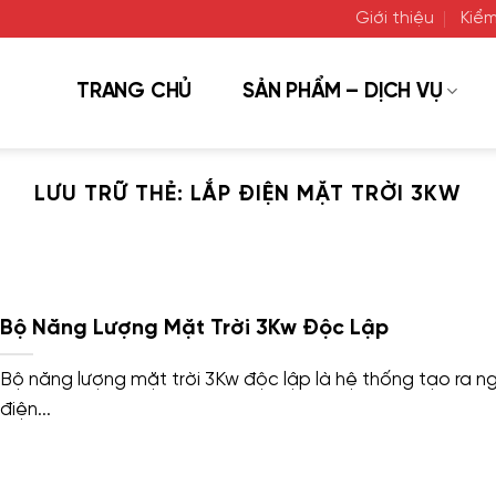
Giới thiệu
Kiểm
TRANG CHỦ
SẢN PHẨM – DỊCH VỤ
LƯU TRỮ THẺ:
LẮP ĐIỆN MẶT TRỜI 3KW
Bộ Năng Lượng Mặt Trời 3Kw Độc Lập
Bộ năng lượng mặt trời 3Kw độc lập là hệ thống tạo ra n
điện...