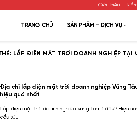
Giới thiệu
Kiểm
TRANG CHỦ
SẢN PHẨM – DỊCH VỤ
THẺ:
LẮP ĐIỆN MẶT TRỜI DOANH NGHIỆP TẠI
Địa chỉ lắp điện mặt trời doanh nghiệp Vũng Tà
hiệu quả nhất
Lắp điện mặt trời doanh nghiệp Vũng Tàu ở đâu? Hiện nay
cầu sử...