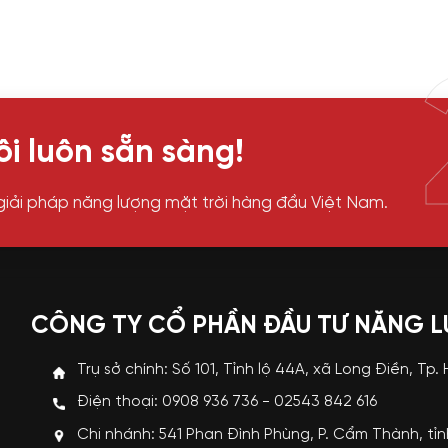
i luôn sẵn sàng!
giải pháp năng lượng mặt trời hàng đầu Việt Nam.
CÔNG TY CỔ PHẦN ĐẦU TƯ NĂNG 
Trụ sở chính: Số 101, Tỉnh lộ 44A, xã Long Điền, Tp.
Điện thoại: 0908 936 736 - 02543 842 616
Chi nhánh: 541 Phan Đình Phùng, P. Cẩm Thành, tỉ