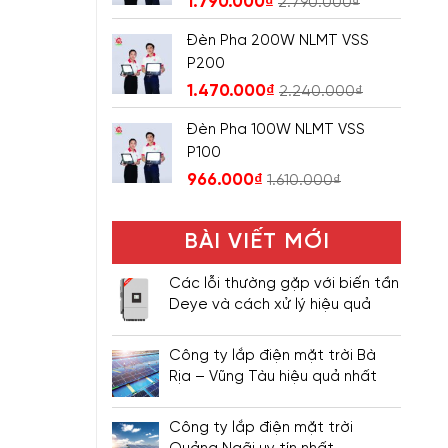
1.790.000
₫
2.790.000
₫
Đèn Pha 200W NLMT VSS
P200
1.470.000
₫
2.240.000
₫
Đèn Pha 100W NLMT VSS
P100
966.000
₫
1.610.000
₫
BÀI VIẾT MỚI
Các lỗi thường gặp với biến tần
Deye và cách xử lý hiệu quả
Công ty lắp điện mặt trời Bà
Rịa – Vũng Tàu hiệu quả nhất
Công ty lắp điện mặt trời