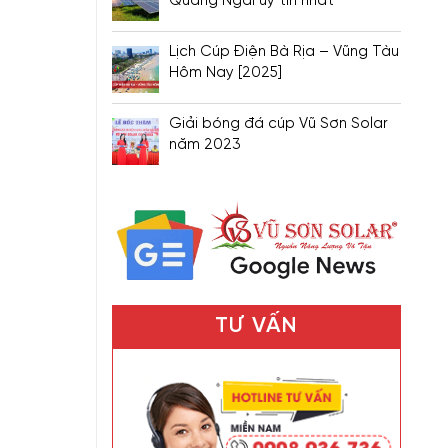
Quảng Ngãi uy tín nhất
Lịch Cúp Điện Bà Rịa – Vũng Tàu
Hôm Nay [2025]
Giải bóng đá cúp Vũ Sơn Solar
năm 2023
TƯ VẤN