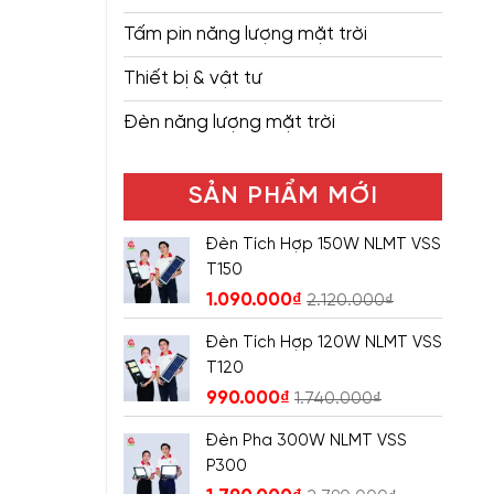
Tấm pin năng lượng mặt trời
Thiết bị & vật tư
Đèn năng lượng mặt trời
SẢN PHẨM MỚI
Đèn Tích Hợp 150W NLMT VSS
T150
1.090.000
₫
2.120.000
₫
Đèn Tích Hợp 120W NLMT VSS
T120
990.000
₫
1.740.000
₫
Đèn Pha 300W NLMT VSS
P300