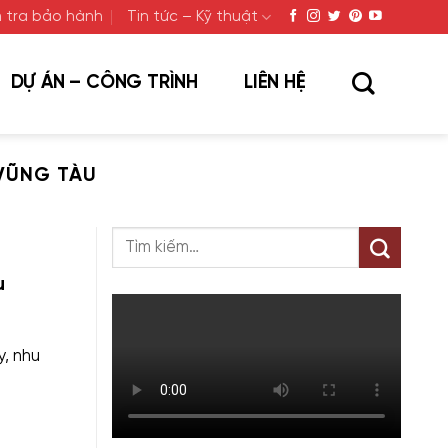
 tra bảo hành
Tin tức – Kỹ thuật
DỰ ÁN – CÔNG TRÌNH
LIÊN HỆ
 VŨNG TÀU
u
, nhu