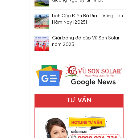
Quảng Ngãi uy tín nhất
Lịch Cúp Điện Bà Rịa – Vũng Tàu
Hôm Nay [2025]
Giải bóng đá cúp Vũ Sơn Solar
năm 2023
TƯ VẤN