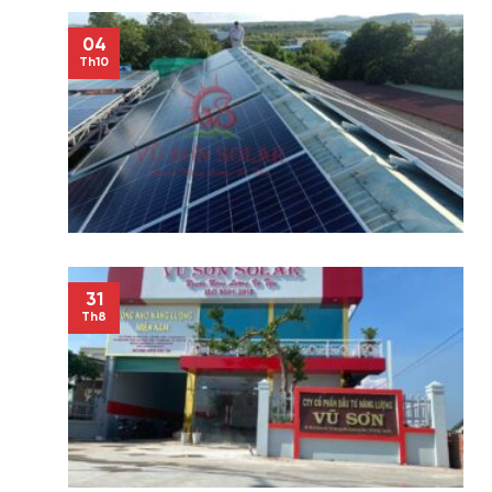
04
Th10
31
Th8