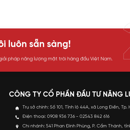
i luôn sẵn sàng!
giải pháp năng lượng mặt trời hàng đầu Việt Nam.
CÔNG TY CỔ PHẦN ĐẦU TƯ NĂNG 
Trụ sở chính: Số 101, Tỉnh lộ 44A, xã Long Điền, Tp.
Điện thoại: 0908 936 736 - 02543 842 616
Chi nhánh: 541 Phan Đình Phùng, P. Cẩm Thành, tỉ