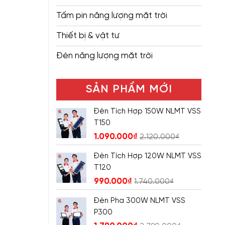
Tấm pin năng lượng mặt trời
Thiết bị & vật tư
Đèn năng lượng mặt trời
SẢN PHẨM MỚI
Đèn Tích Hợp 150W NLMT VSS
T150
1.090.000
₫
2.120.000
₫
Đèn Tích Hợp 120W NLMT VSS
T120
990.000
₫
1.740.000
₫
Đèn Pha 300W NLMT VSS
P300