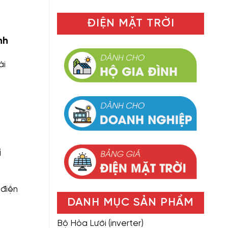
ĐIỆN MẶT TRỜI
nh
ài
i
 điện
DANH MỤC SẢN PHẨM
Bộ Hòa Lưới (inverter)