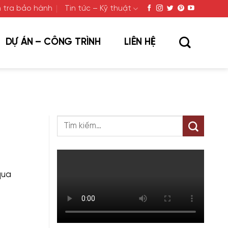
 tra bảo hành
Tin tức – Kỹ thuật
DỰ ÁN – CÔNG TRÌNH
LIÊN HỆ
qua