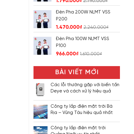
1.790.000
₫
2.790.000
₫
Đèn Pha 200W NLMT VSS
P200
1.470.000
₫
2.240.000
₫
Đèn Pha 100W NLMT VSS
P100
966.000
₫
1.610.000
₫
BÀI VIẾT MỚI
Các lỗi thường gặp với biến tần
Deye và cách xử lý hiệu quả
Công ty lắp điện mặt trời Bà
Rịa – Vũng Tàu hiệu quả nhất
Công ty lắp điện mặt trời