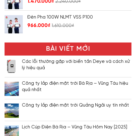
1.470.000
₫
2.240.000
₫
Đèn Pha 100W NLMT VSS P100
966.000
₫
1.610.000
₫
BÀI VIẾT MỚI
Các lỗi thường gặp với biến tần Deye và cách xử
lý hiệu quả
Công ty lắp điện mặt trời Bà Rịa – Vũng Tàu hiệu
quả nhất
Công ty lắp điện mặt trời Quảng Ngãi uy tín nhất
Lịch Cúp Điện Bà Rịa – Vũng Tàu Hôm Nay [2025]