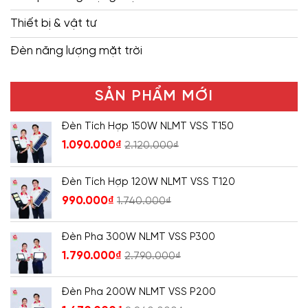
Thiết bị & vật tư
Đèn năng lượng mặt trời
SẢN PHẨM MỚI
Đèn Tích Hợp 150W NLMT VSS T150
1.090.000
₫
2.120.000
₫
Đèn Tích Hợp 120W NLMT VSS T120
990.000
₫
1.740.000
₫
Đèn Pha 300W NLMT VSS P300
1.790.000
₫
2.790.000
₫
Đèn Pha 200W NLMT VSS P200