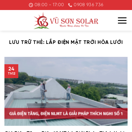
Chuyển
08:00 - 17:00
0908 936 736
đến
nội
dung
LƯU TRỮ THẺ:
LẮP ĐIỆN MẶT TRỜI HÒA LƯỚI
24
Th12