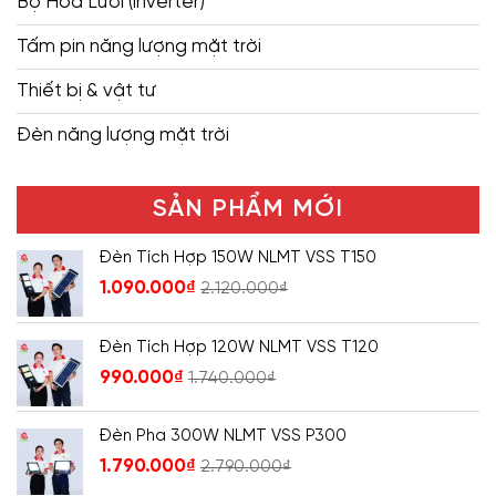
Bộ Hòa Lưới (inverter)
Tấm pin năng lượng mặt trời
Thiết bị & vật tư
Đèn năng lượng mặt trời
SẢN PHẨM MỚI
Đèn Tích Hợp 150W NLMT VSS T150
1.090.000
₫
2.120.000
₫
Đèn Tích Hợp 120W NLMT VSS T120
990.000
₫
1.740.000
₫
Đèn Pha 300W NLMT VSS P300
1.790.000
₫
2.790.000
₫