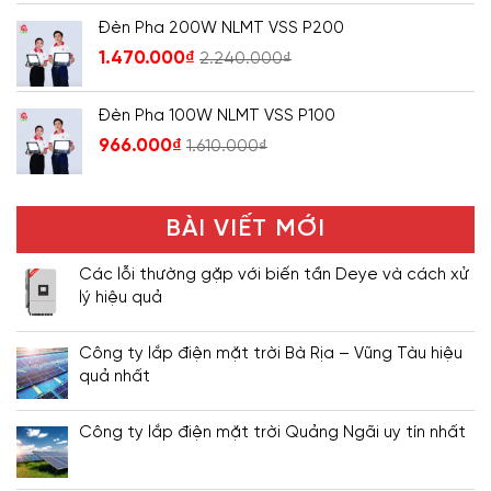
Đèn Pha 200W NLMT VSS P200
1.470.000
₫
2.240.000
₫
Đèn Pha 100W NLMT VSS P100
966.000
₫
1.610.000
₫
BÀI VIẾT MỚI
Các lỗi thường gặp với biến tần Deye và cách xử
lý hiệu quả
Công ty lắp điện mặt trời Bà Rịa – Vũng Tàu hiệu
quả nhất
Công ty lắp điện mặt trời Quảng Ngãi uy tín nhất