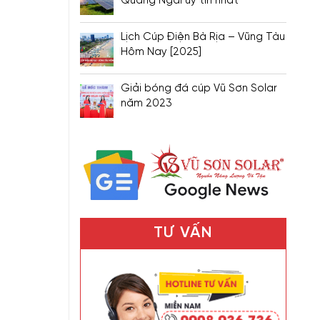
Quảng Ngãi uy tín nhất
Lịch Cúp Điện Bà Rịa – Vũng Tàu
Hôm Nay [2025]
Giải bóng đá cúp Vũ Sơn Solar
năm 2023
TƯ VẤN