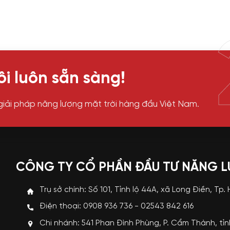
i luôn sẵn sàng!
giải pháp năng lượng mặt trời hàng đầu Việt Nam.
CÔNG TY CỔ PHẦN ĐẦU TƯ NĂNG 
Trụ sở chính: Số 101, Tỉnh lộ 44A, xã Long Điền, Tp.
Điện thoại: 0908 936 736 - 02543 842 616
Chi nhánh: 541 Phan Đình Phùng, P. Cẩm Thành, tỉ