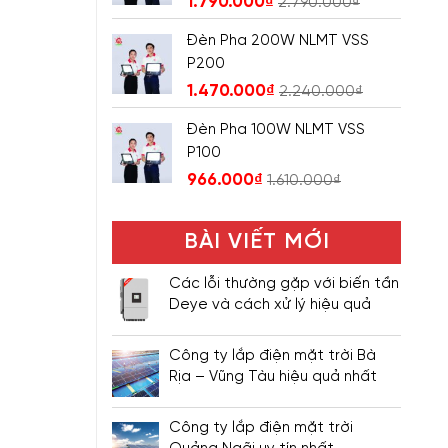
1.790.000
₫
2.790.000
₫
Đèn Pha 200W NLMT VSS
P200
1.470.000
₫
2.240.000
₫
Đèn Pha 100W NLMT VSS
P100
966.000
₫
1.610.000
₫
BÀI VIẾT MỚI
Các lỗi thường gặp với biến tần
Deye và cách xử lý hiệu quả
Công ty lắp điện mặt trời Bà
Rịa – Vũng Tàu hiệu quả nhất
Công ty lắp điện mặt trời