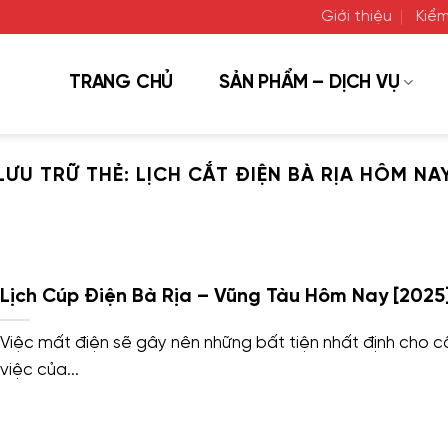
Giới thiệu
Kiểm
TRANG CHỦ
SẢN PHẨM – DỊCH VỤ
LƯU TRỮ THẺ:
LỊCH CẮT ĐIỆN BÀ RỊA HÔM NA
Lịch Cúp Điện Bà Rịa – Vũng Tàu Hôm Nay [2025
Việc mất điện sẽ gây nên những bất tiện nhất định cho 
việc của...