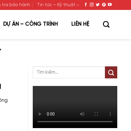
 tra bảo hành
Tin tức – Kỹ thuật
DỰ ÁN – CÔNG TRÌNH
LIÊN HỆ
Y
]
công