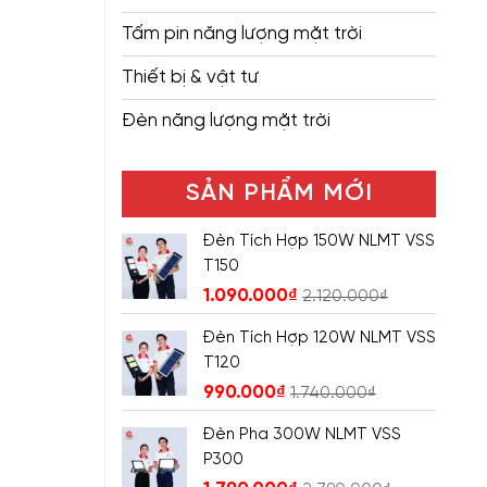
Tấm pin năng lượng mặt trời
Thiết bị & vật tư
Đèn năng lượng mặt trời
SẢN PHẨM MỚI
Đèn Tích Hợp 150W NLMT VSS
T150
1.090.000
₫
2.120.000
₫
Đèn Tích Hợp 120W NLMT VSS
T120
990.000
₫
1.740.000
₫
Đèn Pha 300W NLMT VSS
P300